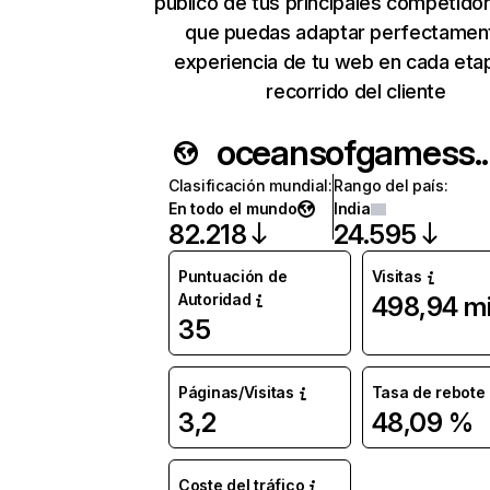
público de tus principales competido
que puedas adaptar perfectament
experiencia de tu web en cada eta
recorrido del cliente
oceanso
Clasificación mundial
:
Rango del país
:
En todo el mundo
India
82.218
24.595
Puntuación de
Visitas
Autoridad
498,94 mi
35
Páginas/Visitas
Tasa de rebote
3,2
48,09 %
Coste del tráfico