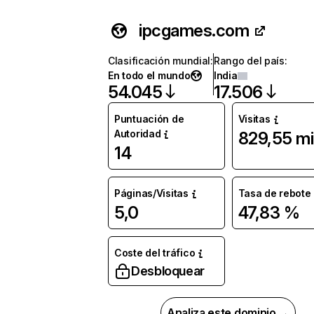
ipcgames.com
Clasificación mundial
:
Rango del país
:
En todo el mundo
India
54.045
17.506
Puntuación de
Visitas
Autoridad
829,55 mi
14
Páginas/Visitas
Tasa de rebote
5,0
47,83 %
Coste del tráfico
Desbloquear
Analiza este dominio →