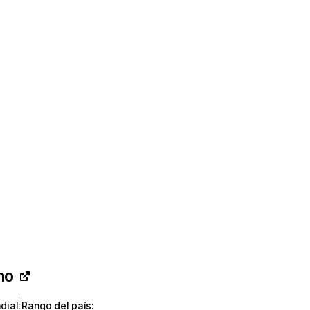
no
dial
:
Rango del país
: