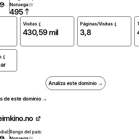
Noruega
495
Visitas
Páginas/Visitas
430,59 mil
3,8
o
ar
Analiza este dominio →
s de este dominio →
eimkino.no
dial
:
Rango del país
:
Noruega