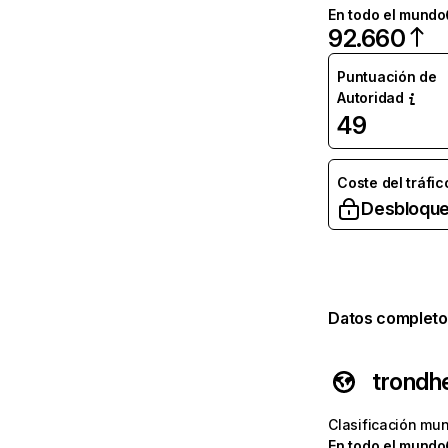
En todo el mundo
92.660
Puntuación de
Autoridad
49
Coste del tráfic
Desbloque
Datos completo
trondh
Clasificación mun
En todo el mundo