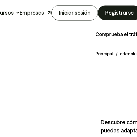
ursos
Empresas
Iniciar sesión
Registrarse
Comprueba el trá
Principal
/
odeonki
Descubre cómo
puedas adapta