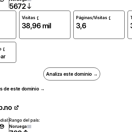
5672
Visitas
Páginas/Visitas
38,96 mil
3,6
o
ar
Analiza este dominio →
s de este dominio →
b.no
dial
:
Rango del país
:
Noruega