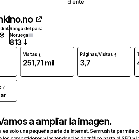
cliente
kino.no
dial
:
Rango del país
:
Noruega
813
Visitas
Páginas/Visitas
251,71 mil
3,7
o
ar
 Vamos a ampliar la imagen.
a es solo una pequeña parte de Internet. Semrush te permite 
los competidores y las tendencias de tráfico hasta el SEO y la v