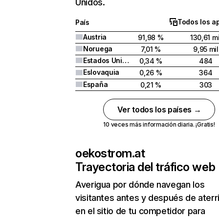
Unidos.
Todos los a
País
Austria
91,98 %
130,61 mi
Noruega
7,01 %
9,95 mil
Estados Unidos
0,34 %
484
Eslovaquia
0,26 %
364
España
0,21 %
303
Ver todos los países →
10 veces más información diaria. ¡Gratis!
oekostrom.at
Trayectoria del tráfico web
Averigua por dónde navegan los
visitantes antes y después de aterr
en el sitio de tu competidor para