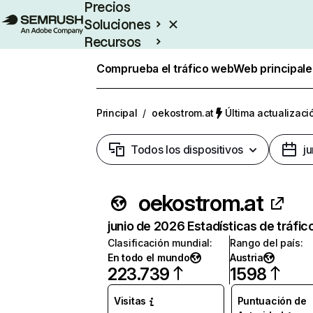
Precios
Soluciones
Recursos
Empresas
Comprueba el tráfico web
Web principale
Principal
/
oekostrom.at
Última actualizaci
Todos los dispositivos
j
oekostrom.at
junio de 2026 Estadísticas de tráfic
Clasificación mundial
:
Rango del país
:
En todo el mundo
Austria
223.739
1598
Visitas
Puntuación de