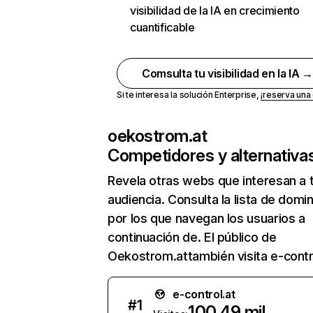
visibilidad de la IA en crecimiento
cuantificable
Comsulta tu visibilidad en la IA 
Si te interesa la solución Enterprise,
¡reserva un
oekostrom.at
Competidores y alternativa
Revela otras webs que interesan a 
audiencia. Consulta la lista de domi
por los que navegan los usuarios a
continuación de. El público de
Oekostrom.attambién visita e-contro
e-control.at
#
1
100,49 mil