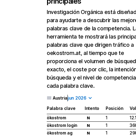
principales
Investigación Orgánica
está diseña
para ayudarte a descubrir las mejor
palabras clave de la competencia. L
herramienta te mostrará las princip
palabras clave que dirigen tráfico a
oekostrom.at, al tiempo que te
proporciona el volumen de búsque
exacto, el coste por clic, la intenció
búsqueda y el nivel de competencia
cada palabra clave.
Austria
jun 2026
Palabra clave
Intento
Posición
Vo
ökostrom
1
12.
N
ökostrom login
1
36
N
ökostrom ag
1
29
N