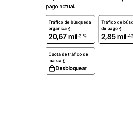
pago actual.
Tráfico de búsqueda
Tráfico de bús
orgánica
de pago
20,67 mil
2,85 mil
-3 %
-4
Cuota de tráfico de
marca
Desbloquear