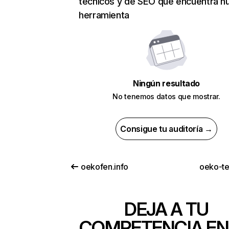
técnicos y de SEO que encuentra n
herramienta
Ningún resultado
No tenemos datos que mostrar.
Consigue tu auditoría →
oekofen.info
oeko-t
DEJA A TU
COMPETENCIA EN