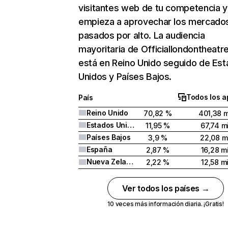
visitantes web de tu competencia y
empieza a aprovechar los mercado
pasados por alto. La audiencia
mayoritaria de Officiallondontheat
está en Reino Unido seguido de Es
Unidos y Países Bajos.
Todos los a
País
Reino Unido
70,82 %
401,38 m
Estados Unidos
11,95 %
67,74 mi
Países Bajos
3,9 %
22,08 mi
España
2,87 %
16,28 mi
Nueva Zelanda
2,22 %
12,58 mi
Ver todos los países →
10 veces más información diaria. ¡Gratis!