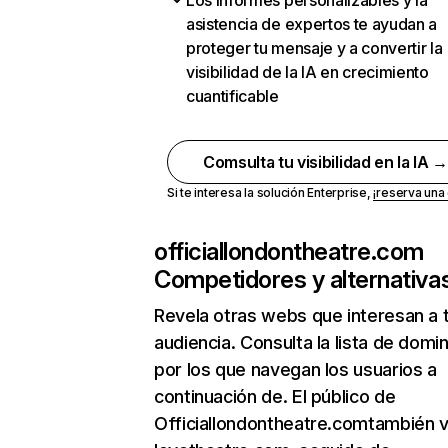
Los informes personalizables y la
asistencia de expertos te ayudan a
proteger tu mensaje y a convertir la
visibilidad de la IA en crecimiento
cuantificable
Comsulta tu visibilidad en la IA 
Si te interesa la solución Enterprise,
¡reserva un
officiallondontheatre.com
Competidores y alternativa
Revela otras webs que interesan a 
audiencia. Consulta la lista de domi
por los que navegan los usuarios a
continuación de. El público de
Officiallondontheatre.comtambién v