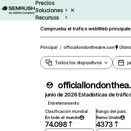
Precios
Soluciones
Recursos
Empresas
Comprueba el tráfico web
Web principale
Principal
/
officiallondontheatre.com
Últim
Todos los dispositivos
j
official
junio de 2026 Estadísticas de tráfic
Entretenimiento
Clasificación mundial
:
Rango del país
:
En todo el mundo
Reino Unido
74.098
4373