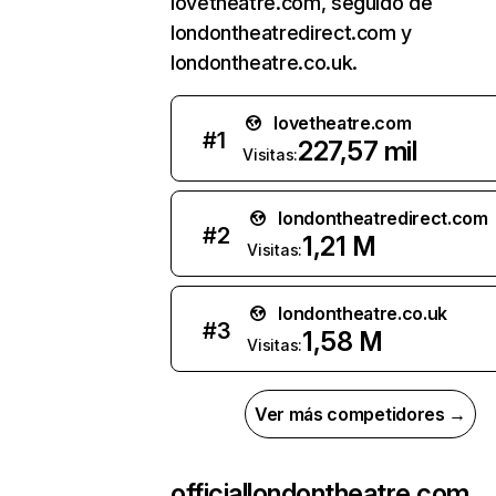
lovetheatre.com, seguido de
londontheatredirect.com y
londontheatre.co.uk.
lovetheatre.com
#
1
227,57 mil
Visitas:
londontheatredirect.com
#
2
1,21 M
Visitas:
londontheatre.co.uk
#
3
1,58 M
Visitas:
Ver más competidores →
officiallondontheatre.com