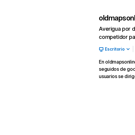
oldmapsonl
Averigua por d
competidor par
Escritorio
En oldmapsonline
seguidos de goog
usuarios se diri