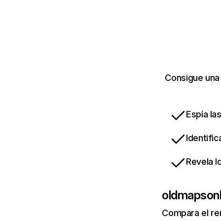
Consigue una 
Espía la
Identifi
Revela l
oldmapsonl
Compara el re