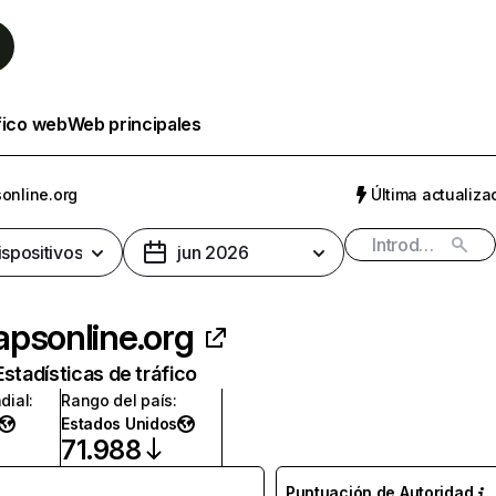
fico web
Web principales
online.org
Última actualizac
ispositivos
jun 2026
psonline.org
Estadísticas de tráfico
dial
:
Rango del país
:
Estados Unidos
71.988
Puntuación de Autoridad