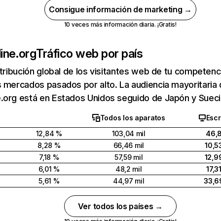
Consigue información de marketing →
10 veces más información diaria. ¡Gratis!
ine.org
Tráfico web por país
stribución global de los visitantes web de tu competen
 mercados pasados por alto. La audiencia mayoritaria
.org está en Estados Unidos seguido de Japón y Sueci
Todos los aparatos
Escr
12,84 %
103,04 mil
46,
8,28 %
66,46 mil
10,5
7,18 %
57,59 mil
12,9
6,01 %
48,2 mil
17,3
5,61 %
44,97 mil
33,6
Ver todos los países →