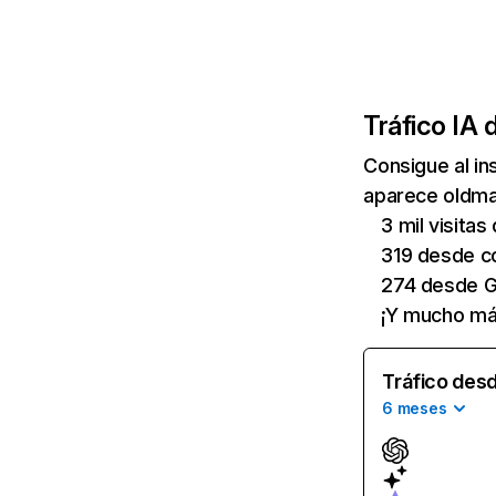
Tráfico IA 
Consigue al i
aparece oldmap
3 mil visita
319 desde c
274 desde G
¡Y mucho má
Tráfico desd
6 meses