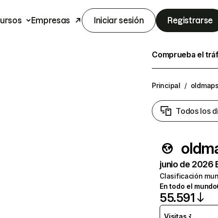
ursos
Empresas
Iniciar sesión
Registrarse
Comprueba el trá
Principal
/
oldmaps
Todos los d
oldma
junio de 2026 
Clasificación mun
En todo el mundo
55.591
Visitas