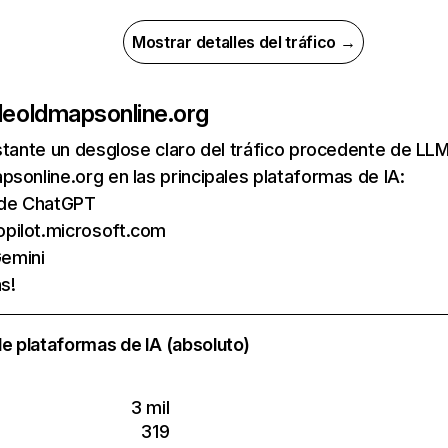
Mostrar detalles del tráfico →
de
oldmapsonline.org
nstante un desglose claro del tráfico procedente de 
sonline.org en las principales plataformas de IA:
s de ChatGPT
opilot.microsoft.com
emini
s!
e plataformas de IA (absoluto)
3 mil
319