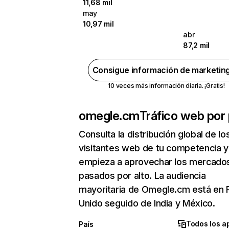
11,68 mil
may
10,97 mil
abr
87,2 mil
Consigue información de marketin
10 veces más información diaria. ¡Gratis!
omegle.cm
Tráfico web por 
Consulta la distribución global de lo
visitantes web de tu competencia y
empieza a aprovechar los mercado
pasados por alto. La audiencia
mayoritaria de Omegle.cm está en 
Unido seguido de India y México.
Todos los a
País