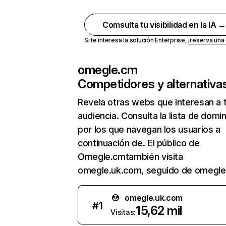
Comsulta tu visibilidad en la IA 
Si te interesa la solución Enterprise,
¡reserva un
omegle.cm
Competidores y alternativa
Revela otras webs que interesan a 
audiencia. Consulta la lista de domi
por los que navegan los usuarios a
continuación de. El público de
Omegle.cmtambién visita
omegle.uk.com, seguido de omegle.l
omegle.uk.com
#
1
15,62 mil
Visitas: