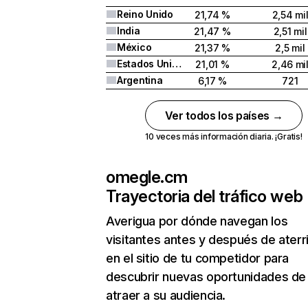
Reino Unido
21,74 %
2,54 mi
India
21,47 %
2,51 mil
México
21,37 %
2,5 mil
Estados Unidos
21,01 %
2,46 mi
Argentina
6,17 %
721
Ver todos los países →
10 veces más información diaria. ¡Gratis!
omegle.cm
Trayectoria del tráfico web
Averigua por dónde navegan los
visitantes antes y después de aterr
en el sitio de tu competidor para
descubrir nuevas oportunidades de
atraer a su audiencia.