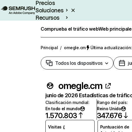
Precios
Soluciones
Recursos
Empresas
Comprueba el tráfico web
Web principale
Principal
/
omegle.cm
Última actualización:
Todos los dispositivos
j
omegle.cm
junio de 2026 Estadísticas de tráfic
Clasificación mundial
:
Rango del país
:
En todo el mundo
Reino Unido
1.570.803
347.676
Visitas
Puntuación de