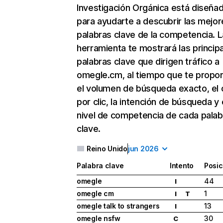
Investigación Orgánica
está diseña
para ayudarte a descubrir las mejor
palabras clave de la competencia. L
herramienta te mostrará las princip
palabras clave que dirigen tráfico a
omegle.cm, al tiempo que te propo
el volumen de búsqueda exacto, el 
por clic, la intención de búsqueda y 
nivel de competencia de cada palab
clave.
Reino Unido
jun 2026
Palabra clave
Intento
Posic
omegle
44
I
omegle cm
1
I
T
omegle talk to strangers
13
I
omegle nsfw
30
C