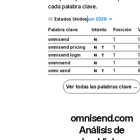
cada palabra clave.
Estados Unidos
jun 2026
Palabra clave
Intento
Posición
omnisend
1
1
N
omnisend pricing
1
N
T
omnisend login
1
N
T
ominisend
1
N
omni send
1
N
T
Ver todas las palabras clave →
omnisend.com
Análisis de