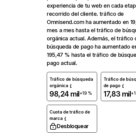
experiencia de tu web en cada etap
recorrido del cliente. tráfico de
Omnisend.com ha aumentado en 19
mes a mes hasta el tráfico de bús
orgánica actual. Además, el tráfico 
búsqueda de pago ha aumentado e
195,47 % hasta el tráfico de búsqu
pago actual.
Tráfico de búsqueda
Tráfico de bús
orgánica
de pago
98,24 mil
17,83 mil
+19 %
+1
Cuota de tráfico de
marca
Desbloquear