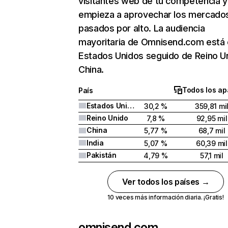
visitantes web de tu competencia y
empieza a aprovechar los mercado
pasados por alto. La audiencia
mayoritaria de Omnisend.com está
Estados Unidos seguido de Reino U
China.
Todos los ap
País
Estados Unidos
30,2 %
359,81 mi
Reino Unido
7,8 %
92,95 mil
China
5,77 %
68,7 mil
India
5,07 %
60,39 mil
Pakistán
4,79 %
57,1 mil
Ver todos los países →
10 veces más información diaria. ¡Gratis!
omnisend.com