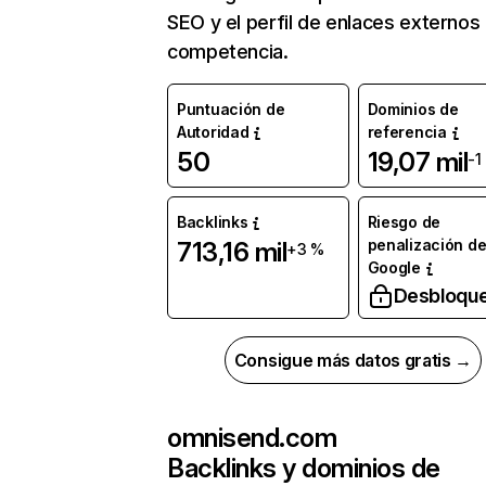
SEO y el perfil de enlaces externos
competencia.
Puntuación de
Dominios de
Autoridad
referencia
50
19,07 mil
-1
Backlinks
Riesgo de
penalización d
713,16 mil
+3 %
Google
Desbloqu
Consigue más datos gratis →
omnisend.com
Backlinks y dominios de