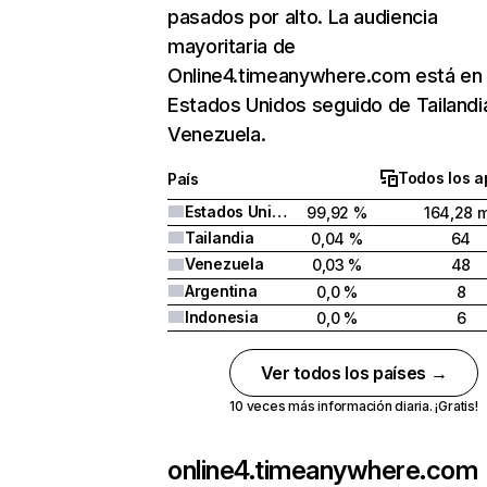
pasados por alto. La audiencia
mayoritaria de
Online4.timeanywhere.com está en
Estados Unidos seguido de Tailandi
Venezuela.
Todos los a
País
Estados Unidos
99,92 %
164,28 m
Tailandia
0,04 %
64
Venezuela
0,03 %
48
Argentina
0,0 %
8
Indonesia
0,0 %
6
Ver todos los países →
10 veces más información diaria. ¡Gratis!
online4.timeanywhere.com