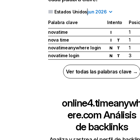
Estados Unidos
jun 2026
Palabra clave
Intento
Posi
novatime
1
I
nova time
1
I
T
novatimeanywhere login
1
N
T
novatime login
3
N
T
Ver todas las palabras clave →
online4.timeanyw
ere.com
Análisis
de backlinks
Analiza y rastrea el perfil de backli