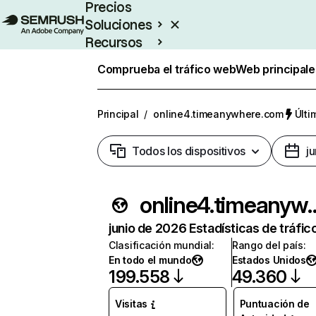
Precios
Soluciones
Recursos
Empresas
Comprueba el tráfico web
Web principale
Principal
/
online4.timeanywhere.com
Últi
Todos los dispositivos
j
online4.timean
junio de 2026 Estadísticas de tráfic
Clasificación mundial
:
Rango del país
:
En todo el mundo
Estados Unidos
199.558
49.360
Visitas
Puntuación de