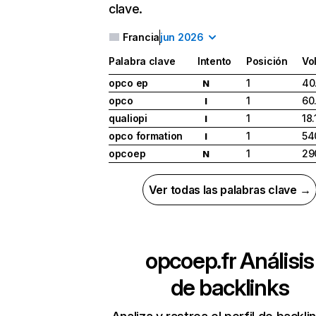
clave.
Francia
jun 2026
Palabra clave
Intento
Posición
Vo
opco ep
1
40
N
opco
1
60
I
qualiopi
1
18
I
opco formation
1
54
I
opcoep
1
29
N
Ver todas las palabras clave →
opcoep.fr
Análisis
de backlinks