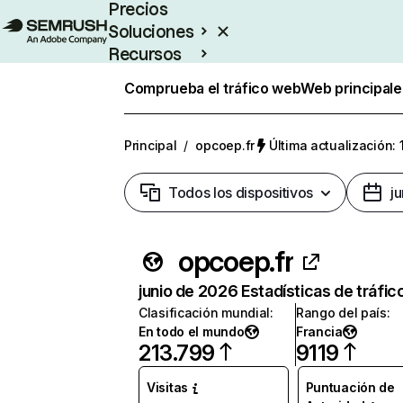
Precios
Soluciones
Recursos
Empresas
Comprueba el tráfico web
Web principale
Principal
/
opcoep.fr
Última actualización: 
Todos los dispositivos
j
opcoep.fr
junio de 2026 Estadísticas de tráfic
Clasificación mundial
:
Rango del país
:
En todo el mundo
Francia
213.799
9119
Visitas
Puntuación de