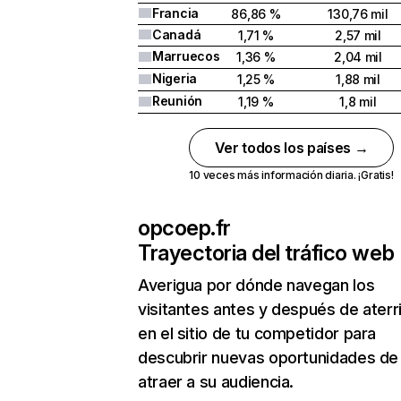
Francia
86,86 %
130,76 mil
Canadá
1,71 %
2,57 mil
Marruecos
1,36 %
2,04 mil
Nigeria
1,25 %
1,88 mil
Reunión
1,19 %
1,8 mil
Ver todos los países →
10 veces más información diaria. ¡Gratis!
opcoep.fr
Trayectoria del tráfico web
Averigua por dónde navegan los
visitantes antes y después de aterr
en el sitio de tu competidor para
descubrir nuevas oportunidades de
atraer a su audiencia.