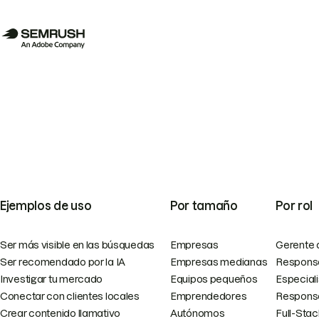
Ejemplos de uso
Por tamaño
Por rol
Ser más visible en las búsquedas
Empresas
Gerente 
Ser recomendado por la IA
Empresas medianas
Responsa
Investigar tu mercado
Equipos pequeños
Especial
Conectar con clientes locales
Emprendedores
Responsa
Crear contenido llamativo
Autónomos
Full-Sta