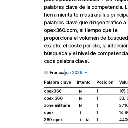
palabras clave de la competencia. L
herramienta te mostrará las princip
palabras clave que dirigen tráfico a
opex360.com, al tiempo que te
proporciona el volumen de búsque
exacto, el coste por clic, la intenció
búsqueda y el nivel de competencia
cada palabra clave.
Francia
jun 2026
Palabra clave
Intento
Posición
Vol
opex360
1
165.
N
opex 360
1
33.1
N
zone militaire
1
27.1
N
opex
1
14.8
I
360 opex
1
440
I
N