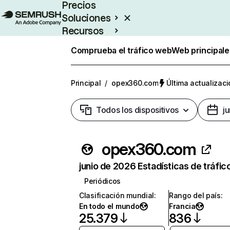
Precios
Soluciones
Recursos
Empresas
Comprueba el tráfico web
Web principale
Principal
/
opex360.com
Última actualizaci
Todos los dispositivos
j
opex360.com
junio de 2026 Estadísticas de tráfic
Periódicos
Clasificación mundial
:
Rango del país
:
En todo el mundo
Francia
25.379
836