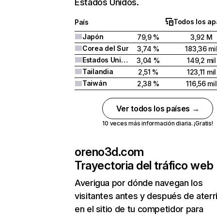
Estados Unidos.
Todos los ap
País
Japón
79,9 %
3,92 M
Corea del Sur
3,74 %
183,36 mi
Estados Unidos
3,04 %
149,2 mil
Tailandia
2,51 %
123,11 mil
Taiwán
2,38 %
116,56 mil
Ver todos los países →
10 veces más información diaria. ¡Gratis!
oreno3d.com
Trayectoria del tráfico web
Averigua por dónde navegan los
visitantes antes y después de aterr
en el sitio de tu competidor para