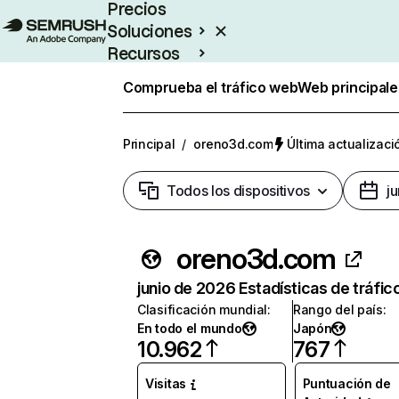
Precios
Soluciones
Recursos
Empresas
Comprueba el tráfico web
Web principale
Principal
/
oreno3d.com
Última actualizaci
Todos los dispositivos
j
oreno3d.com
junio de 2026 Estadísticas de tráfic
Clasificación mundial
:
Rango del país
:
En todo el mundo
Japón
10.962
767
Visitas
Puntuación de