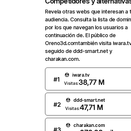
Competidores y alternativa
Revela otras webs que interesan a 
audiencia. Consulta la lista de domi
por los que navegan los usuarios a
continuación de. El público de
Oreno3d.comtambién visita iwara.tv
seguido de ddd-smart.net y
charakan.com.
iwara.tv
#
1
38,77 M
Visitas:
ddd-smart.net
#
2
47,71 M
Visitas:
charakan.com
#
3