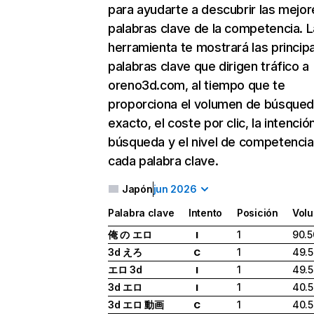
para ayudarte a descubrir las mejor
palabras clave de la competencia. L
herramienta te mostrará las princip
palabras clave que dirigen tráfico a
oreno3d.com, al tiempo que te
proporciona el volumen de búsque
exacto, el coste por clic, la intenció
búsqueda y el nivel de competencia
cada palabra clave.
Japón
jun 2026
Palabra clave
Intento
Posición
Vol
俺 の エロ
1
90.5
I
3d えろ
1
49.
C
エロ 3d
1
49.
I
3d エロ
1
40.
I
3d エロ 動画
1
40.
C