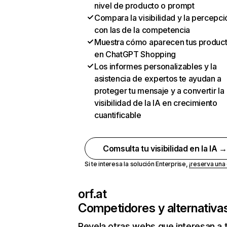
nivel de producto o prompt
Compara la visibilidad y la percepci
con las de la competencia
Muestra cómo aparecen tus produc
en ChatGPT Shopping
Los informes personalizables y la
asistencia de expertos te ayudan a
proteger tu mensaje y a convertir la
visibilidad de la IA en crecimiento
cuantificable
Comsulta tu visibilidad en la IA 
Si te interesa la solución Enterprise,
¡reserva un
orf.at
Competidores y alternativa
Revela otras webs que interesan a 