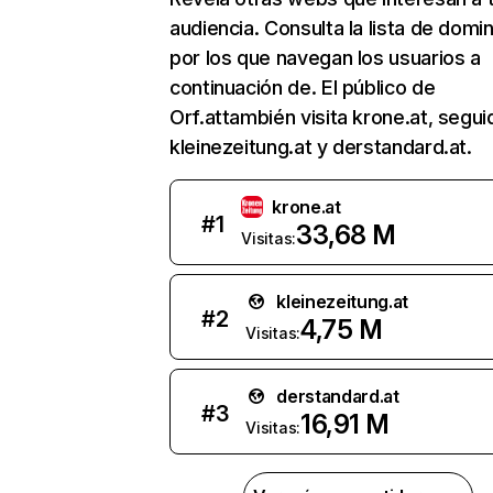
audiencia. Consulta la lista de domi
por los que navegan los usuarios a
continuación de. El público de
Orf.attambién visita krone.at, segu
kleinezeitung.at y derstandard.at.
krone.at
#
1
33,68 M
Visitas:
kleinezeitung.at
#
2
4,75 M
Visitas:
derstandard.at
#
3
16,91 M
Visitas: