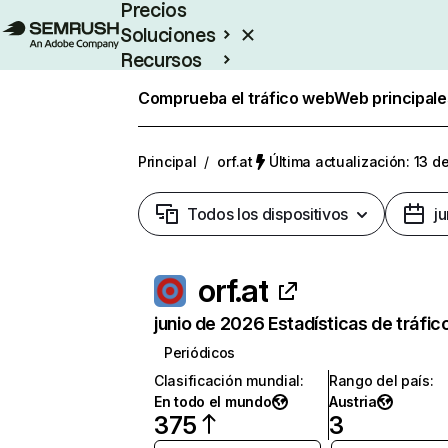
Precios
Soluciones
Recursos
Empresas
Comprueba el tráfico web
Web principale
Principal
/
orf.at
Última actualización: 13 d
Todos los dispositivos
j
orf.at
junio de 2026 Estadísticas de tráfic
Periódicos
Clasificación mundial
:
Rango del país
:
En todo el mundo
Austria
375
3