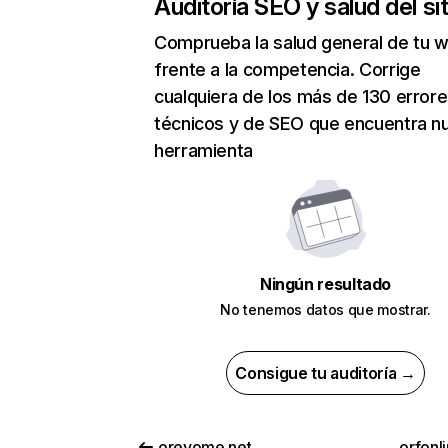
Auditoría SEO y salud del sit
Comprueba la salud general de tu 
frente a la competencia. Corrige
cualquiera de los más de 130 error
técnicos y de SEO que encuentra n
herramienta
Ningún resultado
No tenemos datos que mostrar.
Consigue tu auditoría →
oreyome.net
orfonl