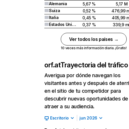
Alemania
5,67 %
5,17 M
Suiza
0,52 %
476,99 m
Italia
0,45 %
405,99 m
Estados Unidos
0,37 %
339,9 mi
Ver todos los países →
10 veces más información diaria. ¡Gratis!
orf.at
Trayectoria del tráfic
Averigua por dónde navegan los
visitantes antes y después de aterr
en el sitio de tu competidor para
descubrir nuevas oportunidades de
atraer a su audiencia.
Escritorio
jun 2026