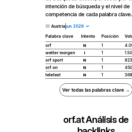
intención de búsqueda y el nivel de
competencia de cada palabra clave
Austria
jun 2026
Palabra clave
Intento
Posición
Vo
orf
1
4.0
N
wetter morgen
1
1.5
I
orf sport
1
823
N
orf on
1
450
N
teletext
1
368
N
Ver todas las palabras clave →
orf.at
Análisis de
backlinks