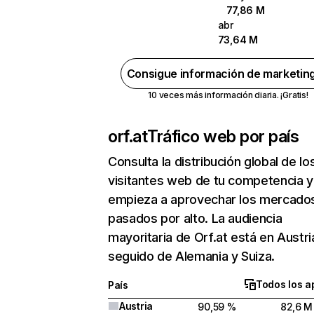
77,86 M
abr
73,64 M
Consigue información de marketin
10 veces más información diaria. ¡Gratis!
orf.at
Tráfico web por país
Consulta la distribución global de lo
visitantes web de tu competencia y
empieza a aprovechar los mercado
pasados por alto. La audiencia
mayoritaria de Orf.at está en Austri
seguido de Alemania y Suiza.
Todos los a
País
Austria
90,59 %
82,6 M