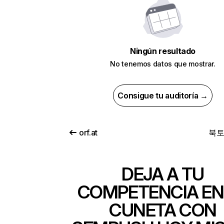
Ningún resultado
No tenemos datos que mostrar.
Consigue tu auditoría →
orf.at
북토
DEJA A TU
COMPETENCIA EN
CUNETA CON