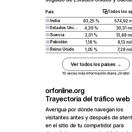
Todos los a
País
India
83,25 %
574,92 m
Estados Unidos
4,39 %
30,31 mi
Suecia
2,01 %
13,88 mi
Pakistán
1,18 %
8,13 mil
Reino Unido
1,05 %
7,28 mi
Ver todos los países →
10 veces más información diaria. ¡Gratis!
orfonline.org
Trayectoria del tráfico web
Averigua por dónde navegan los
visitantes antes y después de aterr
en el sitio de tu competidor para