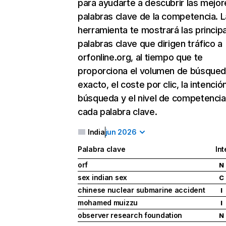
para ayudarte a descubrir las mejor
palabras clave de la competencia. L
herramienta te mostrará las princip
palabras clave que dirigen tráfico a
orfonline.org, al tiempo que te
proporciona el volumen de búsque
exacto, el coste por clic, la intenció
búsqueda y el nivel de competencia
cada palabra clave.
India
jun 2026
Palabra clave
Int
orf
N
sex indian sex
C
chinese nuclear submarine accident
I
mohamed muizzu
I
observer research foundation
N