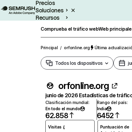
Precios
Soluciones
Recursos
Empresas
Comprueba el tráfico web
Web principale
Principal
/
orfonline.org
Última actualizació
Todos los dispositivos
j
orfonline.org
junio de 2026 Estadísticas de tráfic
Clasificación mundial
:
Rango del país
:
En todo el mundo
India
62.858
6452
Visitas
Puntuación de