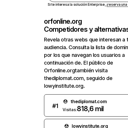
Si te interesa la solución Enterprise,
¡reserva un
orfonline.org
Competidores y alternativa
Revela otras webs que interesan a 
audiencia. Consulta la lista de domi
por los que navegan los usuarios a
continuación de. El público de
Orfonline.orgtambién visita
thediplomat.com, seguido de
lowyinstitute.org.
thediplomat.com
#
1
818,6 mil
Visitas:
lowyinstitute.org