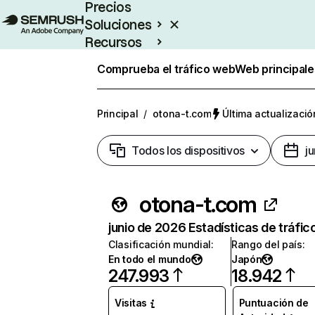
Precios
Soluciones
Recursos
Empresas
Comprueba el tráfico web
Web principale
Principal
/
otona-t.com
Última actualizació
Todos los dispositivos
j
otona-t.com
junio de 2026 Estadísticas de tráfic
Clasificación mundial
:
Rango del país
:
En todo el mundo
Japón
247.993
18.942
Visitas
Puntuación de