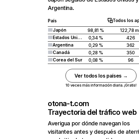
Argentina.
Todos los a
País
Japón
98,81 %
122,78 mi
Estados Unidos
0,34 %
426
Argentina
0,29 %
362
Canadá
0,28 %
350
Corea del Sur
0,08 %
96
Ver todos los países →
10 veces más información diaria. ¡Gratis!
otona-t.com
Trayectoria del tráfico web
Averigua por dónde navegan los
visitantes antes y después de aterr