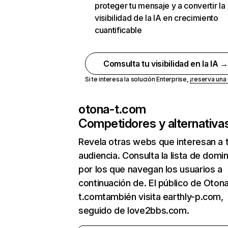
proteger tu mensaje y a convertir la
visibilidad de la IA en crecimiento
cuantificable
Comsulta tu visibilidad en la IA 
Si te interesa la solución Enterprise,
¡reserva un
otona-t.com
Competidores y alternativa
Revela otras webs que interesan a 
audiencia. Consulta la lista de domi
por los que navegan los usuarios a
continuación de. El público de Oton
t.comtambién visita earthly-p.com,
seguido de love2bbs.com.