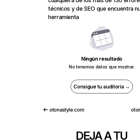
cualquiera de los más de 130 error
técnicos y de SEO que encuentra n
herramienta
Ningún resultado
No tenemos datos que mostrar.
Consigue tu auditoría →
otonastyle.com
oto
DEJA A TU