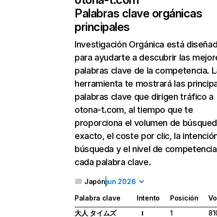
Palabras clave orgánicas
principales
Investigación Orgánica
está diseña
para ayudarte a descubrir las mejor
palabras clave de la competencia. L
herramienta te mostrará las princip
palabras clave que dirigen tráfico a
otona-t.com, al tiempo que te
proporciona el volumen de búsque
exacto, el coste por clic, la intenció
búsqueda y el nivel de competencia
cada palabra clave.
Japón
jun 2026
Palabra clave
Intento
Posición
Vo
大人 タイムズ
1
81
I