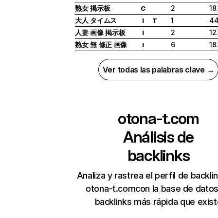
熟女 掲示板
2
18
C
大人 タイムス
1
4
I
T
人妻 画像 掲示板
2
12
I
熟女 無 修正 画像
6
18
I
Ver todas las palabras clave →
otona-t.com
Análisis de
backlinks
Analiza y rastrea el perfil de backli
otona-t.comcon la base de dato
backlinks más rápida que exist