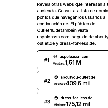
Revela otras webs que interesan a 
audiencia. Consulta la lista de domi
por los que navegan los usuarios a
continuación de. El público de
Outlet46.detambién visita
uspoloassn.com, seguido de about
outlet.de y dress-for-less.de.
uspoloassn.com
#
1
1,51 M
Visitas:
aboutyou-outlet.de
#
2
409,6 mil
Visitas:
dress-for-less.de
#
3
175,12 mil
Visitas: