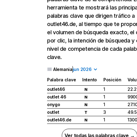
herramienta te mostrará las princip
palabras clave que dirigen tráfico a
outlet46.de, al tiempo que te propo
el volumen de búsqueda exacto, el 
por clic, la intención de búsqueda y 
nivel de competencia de cada palab
clave.
Alemania
jun 2026
Palabra clave
Intento
Posición
Vol
outlet46
1
22.
N
outlet 46
1
990
N
onygo
1
27.1
N
outlet
3
49.
T
outlet46.de
1
130
N
Ver todas las palabras clave →