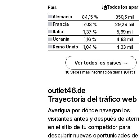
Todos los apar
País
Alemania
84,15 %
350,5 mil
Francia
7,03 %
29,29 mil
Italia
1,37 %
5,69 mil
Ucrania
1,16 %
4,83 mil
Reino Unido
1,04 %
4,33 mil
Ver todos los países →
10 veces más información diaria. ¡Gratis!
outlet46.de
Trayectoria del tráfico web
Averigua por dónde navegan los
visitantes antes y después de aterr
en el sitio de tu competidor para
descubrir nuevas oportunidades de