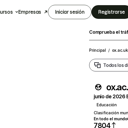
ursos
Empresas
Iniciar sesión
Registrarse
Comprueba el trá
Principal
/
ox.ac.uk
Todos los d
ox.ac
junio de 2026 
Educación
Clasificación mun
En todo el mundo
7804