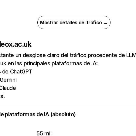
Mostrar detalles del tráfico →
de
ox.ac.uk
nstante un desglose claro del tráfico procedente de 
uk en las principales plataformas de IA:
as de ChatGPT
 Gemini
 Claude
s!
e plataformas de IA (absoluto)
55 mil