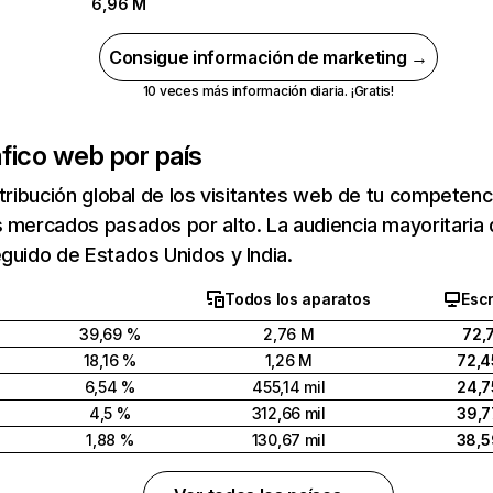
6,96 M
Consigue información de marketing →
10 veces más información diaria. ¡Gratis!
fico web por país
stribución global de los visitantes web de tu competen
 mercados pasados por alto. La audiencia mayoritaria 
guido de Estados Unidos y India.
Todos los aparatos
Escr
39,69 %
2,76 M
72,
18,16 %
1,26 M
72,4
6,54 %
455,14 mil
24,7
4,5 %
312,66 mil
39,7
1,88 %
130,67 mil
38,5