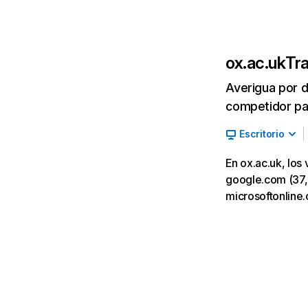
ox.ac.uk
Tra
Averigua por d
competidor par
Escritorio
En ox.ac.uk, los
google.com (37,07
microsoftonline