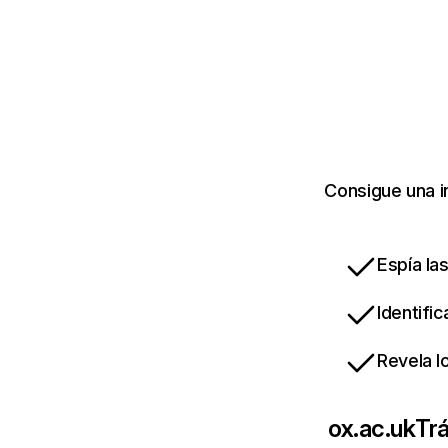
Consigue una i
Espía la
Identifi
Revela l
ox.ac.uk
Trá