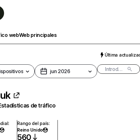
fico web
Web principales
Última actualizac
ispositivos
jun 2026
.uk
Estadísticas de tráfico
dial
:
Rango del país
:
Reino Unido
560