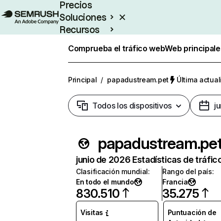
Precios
Soluciones
Recursos
Empresas
Comprueba el tráfico web
Web principale
Principal
/
papadustream.pet
Última actual
Todos los dispositivos
j
papadustream.pe
junio de 2026 Estadísticas de tráfic
Clasificación mundial
:
Rango del país
:
En todo el mundo
Francia
830.510
35.275
Visitas
Puntuación de