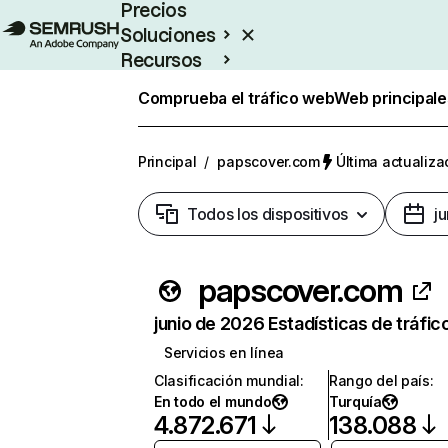
Precios
Soluciones
Recursos
Empresas
Comprueba el tráfico web
Web principale
Principal
/
papscover.com
Última actualiza
Todos los dispositivos
j
papscover.com
junio de 2026 Estadísticas de tráfic
Servicios en línea
Clasificación mundial
:
Rango del país
:
En todo el mundo
Turquía
4.872.671
138.088