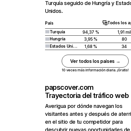
Turquía seguido de Hungría y Estad
Unidos.
Todos los a
País
Turquía
94,37 %
1,91 mi
Hungría
3,95 %
80
Estados Unidos
1,68 %
34
Ver todos los países →
10 veces más información diaria. ¡Gratis!
papscover.com
Trayectoria del tráfico web
Averigua por dónde navegan los
visitantes antes y después de aterr
en el sitio de tu competidor para
descubrir nuevas oportunidades de