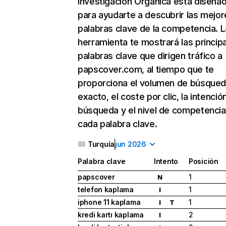
Investigación Orgánica
está diseña
para ayudarte a descubrir las mejor
palabras clave de la competencia. L
herramienta te mostrará las princip
palabras clave que dirigen tráfico a
papscover.com, al tiempo que te
proporciona el volumen de búsque
exacto, el coste por clic, la intenció
búsqueda y el nivel de competencia
cada palabra clave.
Turquía
jun 2026
Palabra clave
Intento
Posición
papscover
1
N
telefon kaplama
1
I
iphone 11 kaplama
1
I
T
kredi kartı kaplama
2
I