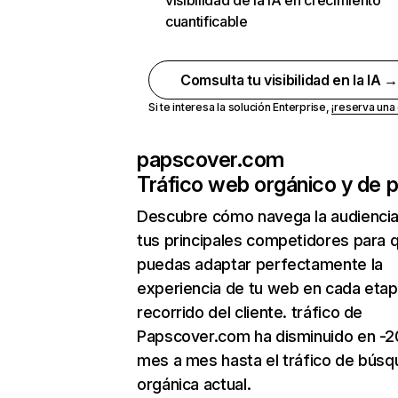
visibilidad de la IA en crecimiento
cuantificable
Comsulta tu visibilidad en la IA 
Si te interesa la solución Enterprise,
¡reserva un
papscover.com
Tráfico web orgánico y de 
Descubre cómo navega la audienci
tus principales competidores para 
puedas adaptar perfectamente la
experiencia de tu web en cada etap
recorrido del cliente. tráfico de
Papscover.com ha disminuido en -
mes a mes hasta el tráfico de bús
orgánica actual.