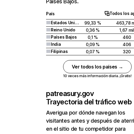
Países Bajos.
Todos los a
País
Estados Unidos
99,33 %
463,78 m
Reino Unido
0,36 %
1,67 mi
Países Bajos
0,1 %
460
India
0,09 %
406
Filipinas
0,07 %
320
Ver todos los países →
10 veces más información diaria. ¡Gratis!
patreasury.gov
Trayectoria del tráfico web
Averigua por dónde navegan los
visitantes antes y después de aterr
en el sitio de tu competidor para