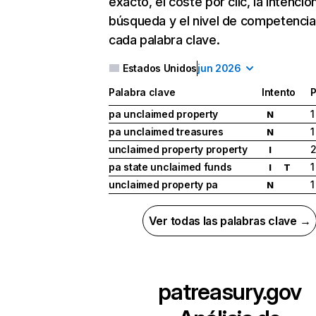
exacto, el coste por clic, la intenció
búsqueda y el nivel de competencia
cada palabra clave.
Estados Unidos
jun 2026
Palabra clave
Intento
P
pa unclaimed property
1
N
pa unclaimed treasures
1
N
unclaimed property property
I
pa state unclaimed funds
1
I
T
unclaimed property pa
1
N
Ver todas las palabras clave →
patreasury.gov