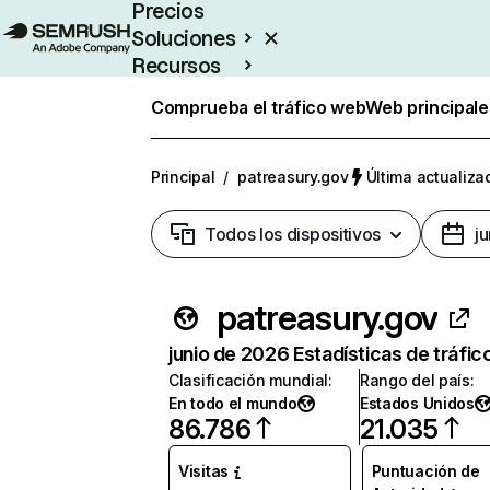
Precios
Soluciones
Recursos
Empresas
Comprueba el tráfico web
Web principale
Principal
/
patreasury.gov
Última actualizac
Todos los dispositivos
j
patreasury.gov
junio de 2026 Estadísticas de tráfic
Clasificación mundial
:
Rango del país
:
En todo el mundo
Estados Unidos
86.786
21.035
Visitas
Puntuación de