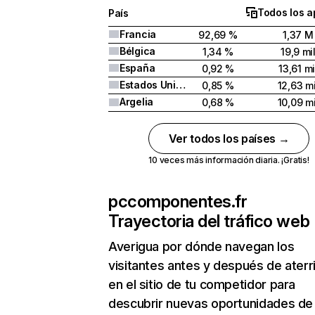
Todos los a
País
Francia
92,69 %
1,37 M
Bélgica
1,34 %
19,9 mi
España
0,92 %
13,61 mi
Estados Unidos
0,85 %
12,63 mi
Argelia
0,68 %
10,09 mi
Ver todos los países →
10 veces más información diaria. ¡Gratis!
pccomponentes.fr
Trayectoria del tráfico web
Averigua por dónde navegan los
visitantes antes y después de aterr
en el sitio de tu competidor para
descubrir nuevas oportunidades de