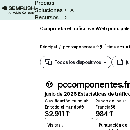
Precios
Soluciones
Recursos
Empresas
Comprueba el tráfico web
Web principale
Principal
/
pccomponentes.fr
Última actual
Todos los dispositivos
j
pccomponentes.fr
junio de 2026 Estadísticas de tráfic
Clasificación mundial
:
Rango del país
:
En todo el mundo
Francia
32.911
984
Visitas
Puntuación de