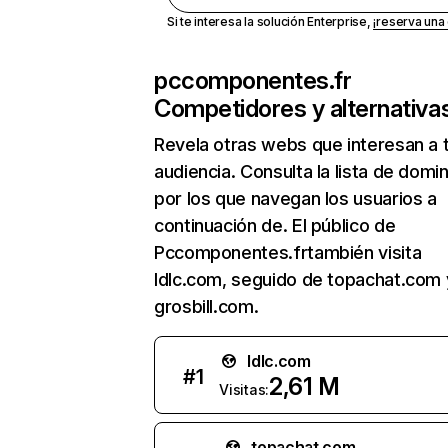
Si te interesa la solución Enterprise,
¡reserva un
pccomponentes.fr
Competidores y alternativa
Revela otras webs que interesan a 
audiencia. Consulta la lista de domi
por los que navegan los usuarios a
continuación de. El público de
Pccomponentes.frtambién visita
ldlc.com, seguido de topachat.com 
grosbill.com.
ldlc.com
#
1
2,61 M
Visitas:
topachat.com