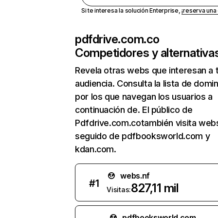
Si te interesa la solución Enterprise,
¡reserva un
pdfdrive.com.co
Competidores y alternativa
Revela otras webs que interesan a 
audiencia. Consulta la lista de domi
por los que navegan los usuarios a
continuación de. El público de
Pdfdrive.com.cotambién visita webs
seguido de pdfbooksworld.com y
kdan.com.
webs.nf
#
1
827,11 mil
Visitas:
pdfbooksworld.com