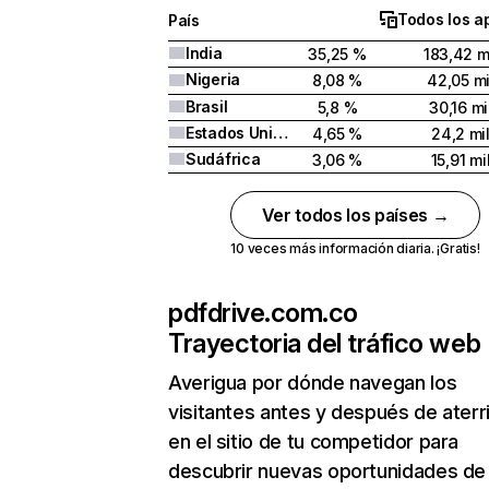
Todos los a
País
India
35,25 %
183,42 m
Nigeria
8,08 %
42,05 mi
Brasil
5,8 %
30,16 mi
Estados Unidos
4,65 %
24,2 mi
Sudáfrica
3,06 %
15,91 mi
Ver todos los países →
10 veces más información diaria. ¡Gratis!
pdfdrive.com.co
Trayectoria del tráfico web
Averigua por dónde navegan los
visitantes antes y después de aterr
en el sitio de tu competidor para
descubrir nuevas oportunidades de