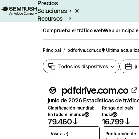
Precios
Soluciones
Recursos
Empresas
Comprueba el tráfico web
Web principale
Principal
/
pdfdrive.com.co
Última actualiz
Todos los dispositivos
j
pdfdrive.com.co
junio de 2026 Estadísticas de tráfic
Clasificación mundial
:
Rango del país
:
En todo el mundo
India
79.460
16.799
Visitas
Puntuación de