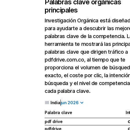
Palabras clave orgánicas
principales
Investigación Orgánica
está diseña
para ayudarte a descubrir las mejor
palabras clave de la competencia. L
herramienta te mostrará las princip
palabras clave que dirigen tráfico a
pdfdrive.com.co, al tiempo que te
proporciona el volumen de búsque
exacto, el coste por clic, la intenció
búsqueda y el nivel de competencia
cada palabra clave.
India
jun 2026
Palabra clave
In
pdf drive
pdfdrive