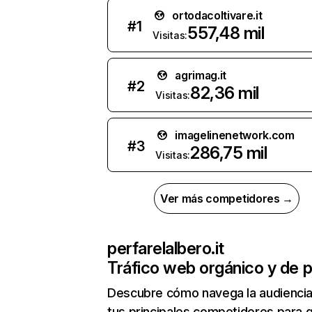
ortodacoltivare.it
#
1
557,48 mil
Visitas:
agrimag.it
#
2
82,36 mil
Visitas:
imagelinenetwork.com
#
3
286,75 mil
Visitas:
Ver más competidores →
perfarelalbero.it
Tráfico web orgánico y de 
Descubre cómo navega la audienci
tus principales competidores para 