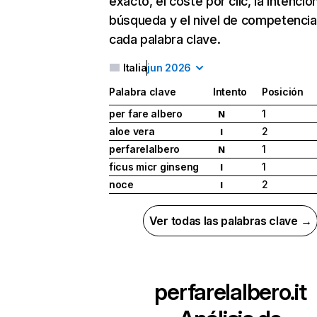
exacto, el coste por clic, la intenció
búsqueda y el nivel de competencia
cada palabra clave.
Italia
jun 2026
Palabra clave
Intento
Posición
per fare albero
1
N
aloe vera
2
I
perfarelalbero
1
N
ficus micr ginseng
1
I
noce
2
I
Ver todas las palabras clave →
perfarelalbero.it