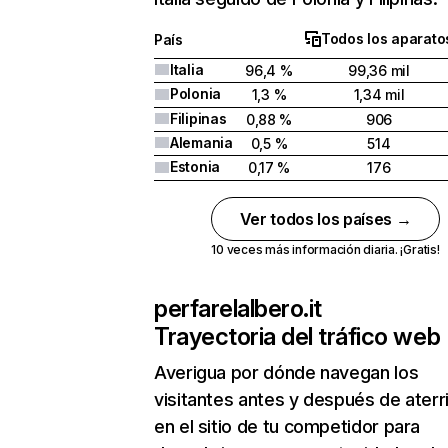
Todos los aparato
País
Italia
96,4 %
99,36 mil
Polonia
1,3 %
1,34 mil
Filipinas
0,88 %
906
Alemania
0,5 %
514
Estonia
0,17 %
176
Ver todos los países →
10 veces más información diaria. ¡Gratis!
perfarelalbero.it
Trayectoria del tráfico web
Averigua por dónde navegan los
visitantes antes y después de aterr
en el sitio de tu competidor para