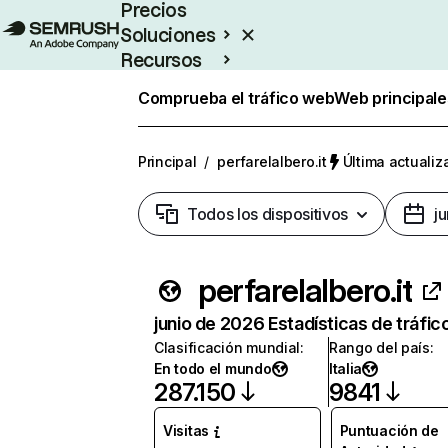
Precios
Soluciones
Recursos
Empresas
Comprueba el tráfico web
Web principale
Principal
/
perfarelalbero.it
Última actualiz
Todos los dispositivos
j
perfarelalbero.it
junio de 2026 Estadísticas de tráfic
Clasificación mundial
:
Rango del país
:
En todo el mundo
Italia
287.150
9841
Visitas
Puntuación de