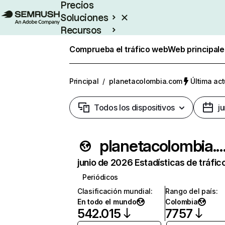
Precios
Soluciones
Recursos
Empresas
Comprueba el tráfico web
Web principale
Principal
/
planetacolombia.com
Última act
Todos los dispositivos
j
planetacolombia.
junio de 2026 Estadísticas de tráfic
Periódicos
Clasificación mundial
:
Rango del país
:
En todo el mundo
Colombia
542.015
7757