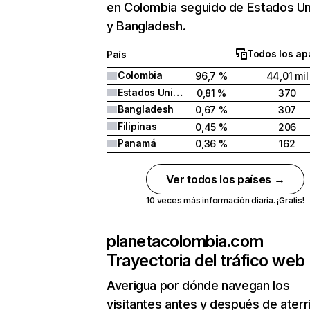
en Colombia seguido de Estados U
y Bangladesh.
Todos los ap
País
Colombia
96,7 %
44,01 mil
Estados Unidos
0,81 %
370
Bangladesh
0,67 %
307
Filipinas
0,45 %
206
Panamá
0,36 %
162
Ver todos los países →
10 veces más información diaria. ¡Gratis!
planetacolombia.com
Trayectoria del tráfico web
Averigua por dónde navegan los
visitantes antes y después de aterr