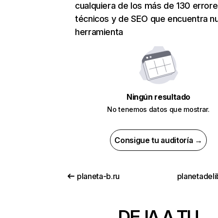
cualquiera de los más de 130 error
técnicos y de SEO que encuentra n
herramienta
Ningún resultado
No tenemos datos que mostrar.
Consigue tu auditoría →
planeta-b.ru
planetadeli
DEJA A TU