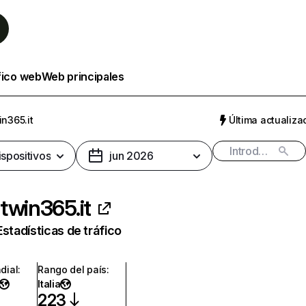
fico web
Web principales
n365.it
Última actualizac
ispositivos
jun 2026
twin365.it
Estadísticas de tráfico
dial
:
Rango del país
:
Italia
223