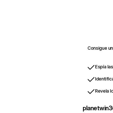
Consigue una
Espía la
Identifi
Revela l
planetwin3