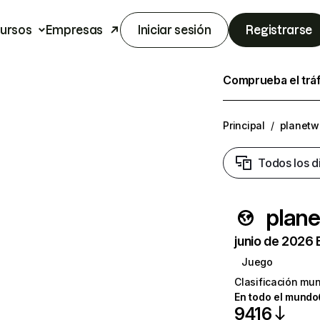
ursos
Empresas
Iniciar sesión
Registrarse
Comprueba el trá
Principal
/
planetwi
Todos los d
plane
junio de 2026 
Juego
Clasificación mun
En todo el mundo
9416