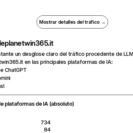
Mostrar detalles del tráfico →
de
planetwin365.it
nstante un desglose claro del tráfico procedente de 
win365.it en las principales plataformas de IA:
 de ChatGPT
mini
s!
e plataformas de IA (absoluto)
734
84