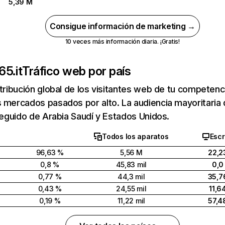
5,39 M
Consigue información de marketing →
10 veces más información diaria. ¡Gratis!
65.it
Tráfico web por país
stribución global de los visitantes web de tu competen
 mercados pasados por alto. La audiencia mayoritaria 
 seguido de Arabia Saudí y Estados Unidos.
Todos los aparatos
Escr
96,63 %
5,56 M
22,2
0,8 %
45,83 mil
0,0
0,77 %
44,3 mil
35,7
0,43 %
24,55 mil
11,6
0,19 %
11,22 mil
57,4