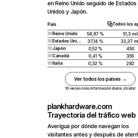
en Reino Unido seguido de Estados
Unidos y Japón.
Todos los a
País
Reino Unido
58,87 %
51,3 mil
Estados Unidos
37,14 %
32,37 mi
Japón
0,52 %
450
Canadá
0,41 %
355
Italia
0,32 %
282
Ver todos los países →
10 veces más información diaria. ¡Gratis!
plankhardware.com
Trayectoria del tráfico web
Averigua por dónde navegan los
visitantes antes y después de aterr