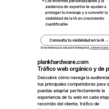
Los informes personalizables y la
asistencia de expertos te ayudan a
proteger tu mensaje y a convertir la
visibilidad de la IA en crecimiento
cuantificable
Comsulta tu visibilidad en la IA 
Si te interesa la solución Enterprise,
¡reserva un
plankhardware.com
Tráfico web orgánico y de 
Descubre cómo navega la audienci
tus principales competidores para 
puedas adaptar perfectamente la
experiencia de tu web en cada etap
recorrido del cliente. tráfico de