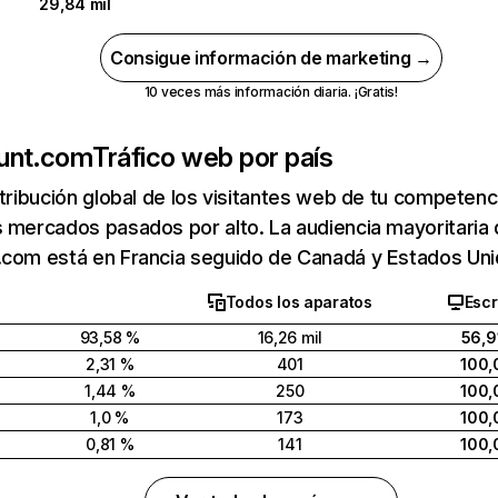
29,84 mil
Consigue información de marketing →
10 veces más información diaria. ¡Gratis!
unt.com
Tráfico web por país
stribución global de los visitantes web de tu competen
 mercados pasados por alto. La audiencia mayoritaria
.com está en Francia seguido de Canadá y Estados Uni
Todos los aparatos
Escr
93,58 %
16,26 mil
56,9
2,31 %
401
100,
1,44 %
250
100,
1,0 %
173
100,
0,81 %
141
100,