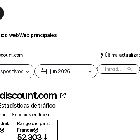
fico web
Web principales
scount.com
Última actualizac
ispositivos
jun 2026
discount.com
Estadísticas de tráfico
nor
Servicios en línea
dial
:
Rango del país
:
Francia
52.303