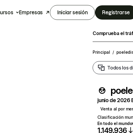
ursos
Empresas
Iniciar sesión
Registrarse
Comprueba el trá
Principal
/
poeledi
Todos los d
poele
junio de 2026 
Venta al por me
Clasificación mun
En todo el mundo
1.149.936