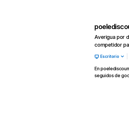
poeledisco
Averigua por d
competidor par
Escritorio
En poelediscount
seguidos de go