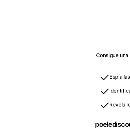
Consigue una 
Espía la
Identifi
Revela l
poeledisco