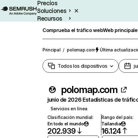
Precios
Soluciones
Recursos
Empresas
Comprueba el tráfico web
Web principale
Principal
/
polomap.com
Última actualizaci
Todos los dispositivos
j
polomap.com
junio de 2026 Estadísticas de tráfic
Servicios en línea
Clasificación mundial
:
Rango del país
:
En todo el mundo
Tailandia
202.939
16.124