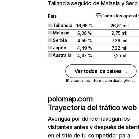
Tailandia seguido de Malasia y Serbi
Todos los aparat
País
Tailandia
16,66 %
26,81 mil
Malasia
6,06 %
9,75 mil
Serbia
4,59 %
7,38 mil
Japón
4,49 %
7,22 mil
Australia
4,47 %
7,2 mil
Ver todos los países →
10 veces más información diaria. ¡Gratis!
polomap.com
Trayectoria del tráfico web
Averigua por dónde navegan los
visitantes antes y después de aterr
en el sitio de tu competidor para