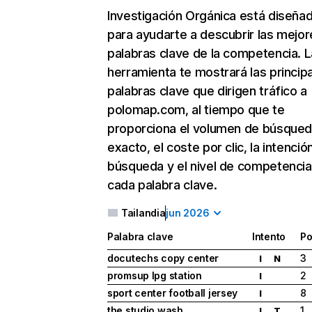
Investigación Orgánica
está diseña
para ayudarte a descubrir las mejor
palabras clave de la competencia. L
herramienta te mostrará las princip
palabras clave que dirigen tráfico a
polomap.com, al tiempo que te
proporciona el volumen de búsque
exacto, el coste por clic, la intenció
búsqueda y el nivel de competencia
cada palabra clave.
Tailandia
jun 2026
Palabra clave
Intento
Po
docutechs copy center
3
I
N
promsup lpg station
2
I
sport center football jersey
8
I
the studio wash
1
I
T