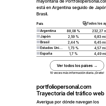
mayoritaria de Portfoliopersonal.c
está en Argentina seguido de Japón
Brasil.
Todos los a
País
Argentina
88,08 %
232,27 m
Japón
2,59 %
6,83 mi
Brasil
2,44 %
6,45 mi
Estados Unidos
1,73 %
4,57 mi
España
1,7 %
4,49 mi
Ver todos los países →
10 veces más información diaria. ¡Gratis!
portfoliopersonal.com
Trayectoria del tráfico web
Averigua por dónde navegan los