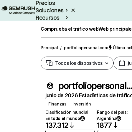
Precios
Soluciones
Recursos
Empresas
Comprueba el tráfico web
Web principale
Principal
/
portfoliopersonal.com
Última ac
Todos los dispositivos
j
portfoliopers
junio de 2026 Estadísticas de tráfic
Finanzas
Inversión
Clasificación mundial
:
Rango del país
:
En todo el mundo
Argentina
137.312
1877