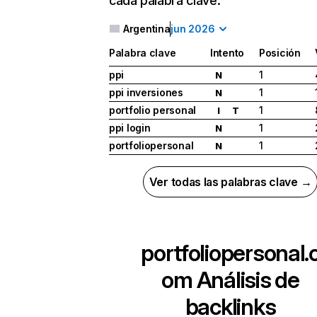
cada palabra clave.
Argentina
jun 2026
Palabra clave
Intento
Posición
ppi
1
N
ppi inversiones
1
N
portfolio personal
1
I
T
ppi login
1
N
portfoliopersonal
1
N
Ver todas las palabras clave →
portfoliopersonal.
om
Análisis de
backlinks