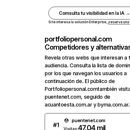
Comsulta tu visibilidad en la IA 
Si te interesa la solución Enterprise,
¡reserva un
portfoliopersonal.com
Competidores y alternativa
Revela otras webs que interesan a 
audiencia. Consulta la lista de domi
por los que navegan los usuarios a
continuación de. El público de
Portfoliopersonal.comtambién visit
puentenet.com, seguido de
acuantoesta.com.ar y byma.com.ar.
puentenet.com
#
1
47,04 mil
Visitas: