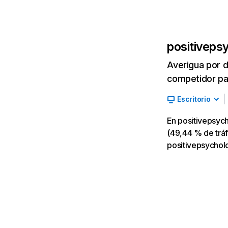
positiveps
Averigua por d
competidor par
Escritorio
En positivepsyc
(49,44 % de tráf
positivepsycholo