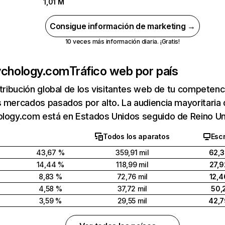
1,01 M
Consigue información de marketing →
10 veces más información diaria. ¡Gratis!
ychology.com
Tráfico web por país
stribución global de los visitantes web de tu competen
 mercados pasados por alto. La audiencia mayoritaria
logy.com está en Estados Unidos seguido de Reino Uni
Todos los aparatos
Escr
43,67 %
359,91 mil
62,
14,44 %
118,99 mil
27,
8,83 %
72,76 mil
12,
4,58 %
37,72 mil
50,
3,59 %
29,55 mil
42,