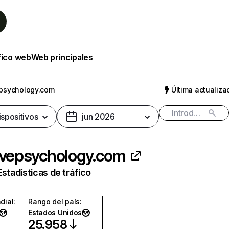
fico web
Web principales
epsychology.com
Última actualizac
ispositivos
jun 2026
ivepsychology.com
Estadísticas de tráfico
dial
:
Rango del país
:
Estados Unidos
25.958