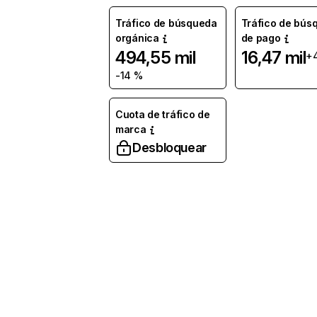
Tráfico de búsqueda
Tráfico de bús
orgánica
de pago
494,55 mil
16,47 mil
+
-14 %
Cuota de tráfico de
marca
Desbloquear