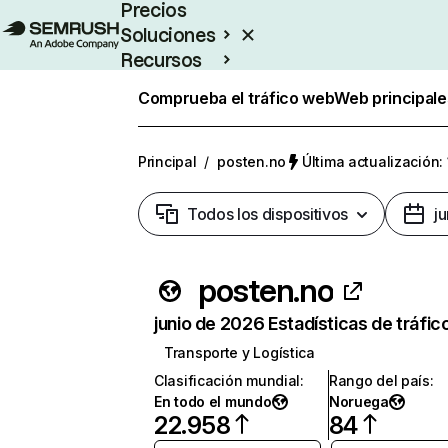
Precios
Soluciones
Recursos
Empresas
Comprueba el tráfico web
Web principale
Principal
/
posten.no
Última actualización:
Todos los dispositivos
j
posten.no
junio de 2026 Estadísticas de tráfic
Transporte y Logística
Clasificación mundial
:
Rango del país
:
En todo el mundo
Noruega
22.958
84