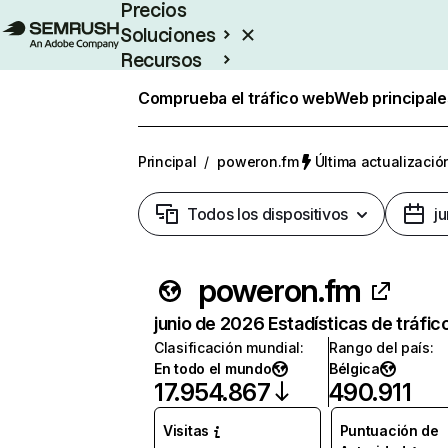
Precios
Soluciones
Recursos
Empresas
Comprueba el tráfico web
Web principale
Principal
/
poweron.fm
Última actualización
Todos los dispositivos
j
poweron.fm
junio de 2026 Estadísticas de tráfic
Clasificación mundial
:
Rango del país
:
En todo el mundo
Bélgica
17.954.867
490.911
Visitas
Puntuación de