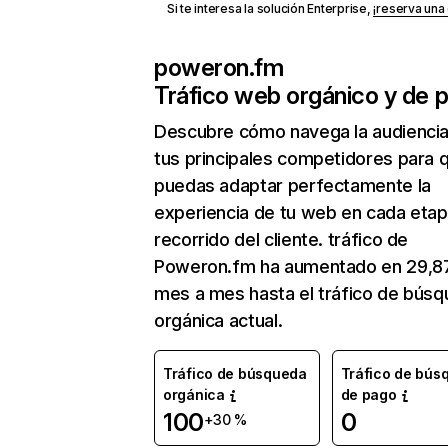
Si te interesa la solución Enterprise,
¡reserva un
poweron.fm
Tráfico web orgánico y de 
Descubre cómo navega la audienci
tus principales competidores para 
puedas adaptar perfectamente la
experiencia de tu web en cada etap
recorrido del cliente. tráfico de
Poweron.fm ha aumentado en 29,8
mes a mes hasta el tráfico de bús
orgánica actual.
Tráfico de búsqueda
Tráfico de bús
orgánica
de pago
100
0
+30 %