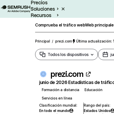
Precios
Soluciones
Recursos
Empresas
Comprueba el tráfico web
Web principale
Principal
/
prezi.com
Última actualización: 
Todos los dispositivos
j
prezi.com
junio de 2026 Estadísticas de tráfic
Formación a distancia
Educación
Servicios en línea
Clasificación mundial
:
Rango del país
:
En todo el mundo
Estados Unidos