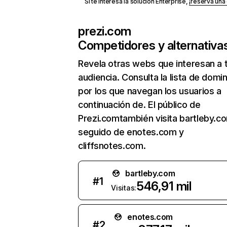
Si te interesa la solución Enterprise,
¡reserva un
prezi.com
Competidores y alternativa
Revela otras webs que interesan a 
audiencia. Consulta la lista de domi
por los que navegan los usuarios a
continuación de. El público de
Prezi.comtambién visita bartleby.c
seguido de enotes.com y
cliffsnotes.com.
bartleby.com
#
1
546,91 mil
Visitas:
enotes.com
#
2