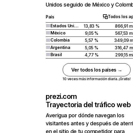
Unidos seguido de México y Colomb
Todos los a
País
Estados Unidos
13,83 %
866,91 mi
México
9,05 %
567,53 mi
Colombia
5,57 %
349,09 m
Argentina
5,05 %
316,47 m
Brasil
4,77 %
299,15 mi
Ver todos los países →
10 veces más información diaria. ¡Gratis!
prezi.com
Trayectoria del tráfico web
Averigua por dónde navegan los
visitantes antes y después de aterr
en el sitio de tu competidor para