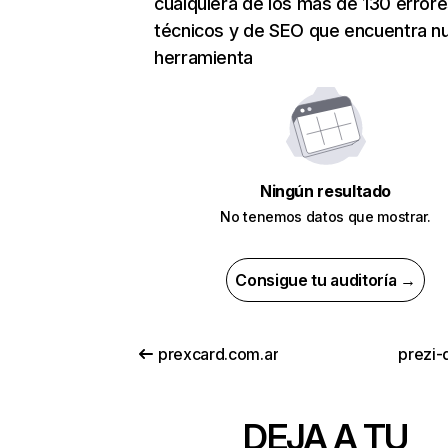
cualquiera de los más de 130 error
técnicos y de SEO que encuentra n
herramienta
Ningún resultado
No tenemos datos que mostrar.
Consigue tu auditoría →
prexcard.com.ar
prezi-
DEJA A TU