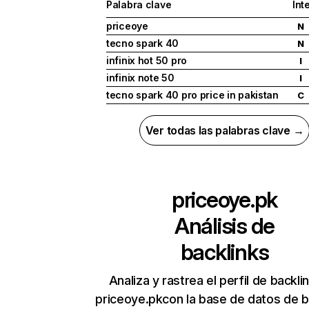
Palabra clave
Int
priceoye
N
tecno spark 40
N
infinix hot 50 pro
I
infinix note 50
I
tecno spark 40 pro price in pakistan
C
Ver todas las palabras clave →
priceoye.pk
Análisis de
backlinks
Analiza y rastrea el perfil de backli
priceoye.pkcon la base de datos de b