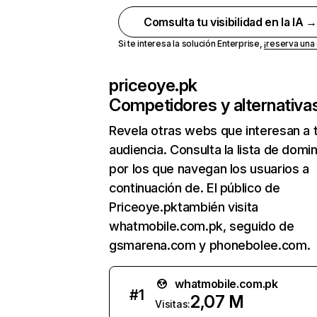
Comsulta tu visibilidad en la IA 
Si te interesa la solución Enterprise,
¡reserva un
priceoye.pk
Competidores y alternativa
Revela otras webs que interesan a 
audiencia. Consulta la lista de domi
por los que navegan los usuarios a
continuación de. El público de
Priceoye.pktambién visita
whatmobile.com.pk, seguido de
gsmarena.com y phonebolee.com.
whatmobile.com.pk
#
1
2,07 M
Visitas: