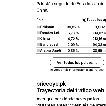
Pakistán seguido de Estados Unido
China.
Todos los a
País
Pakistán
80,05 %
3,61 M
Estados Unidos
6,73 %
304,02 m
China
4,72 %
213,16 m
Bangladesh
2,09 %
94,38 mi
Arabia Saudí
0,86 %
38,65 mi
Ver todos los países →
10 veces más información diaria. ¡Gratis!
priceoye.pk
Trayectoria del tráfico web
Averigua por dónde navegan los
visitantes antes y después de aterr