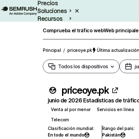
Precios
Soluciones
Recursos
Empresas
Comprueba el tráfico web
Web principale
Principal
/
priceoye.pk
Última actualización
Todos los dispositivos
j
priceoye.pk
junio de 2026 Estadísticas de tráfic
Venta al por menor
Servicios en línea
Telecom
Clasificación mundial
:
Rango del país
:
En todo el mundo
Pakistán