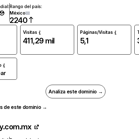
dial
:
Rango del país
:
México
2240
Visitas
Páginas/Visitas
411,29 mil
5,1
o
ar
Analiza este dominio →
s de este dominio →
ay.com.mx