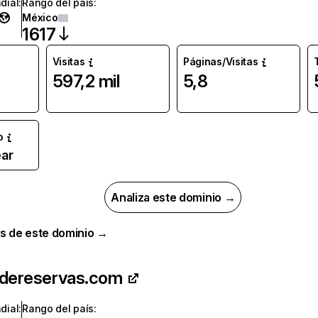
dial
:
Rango del país
:
México
1617
Visitas
Páginas/Visitas
597,2 mil
5,8
o
ar
Analiza este dominio →
s de este dominio →
ldereservas.com
dial
:
Rango del país
: