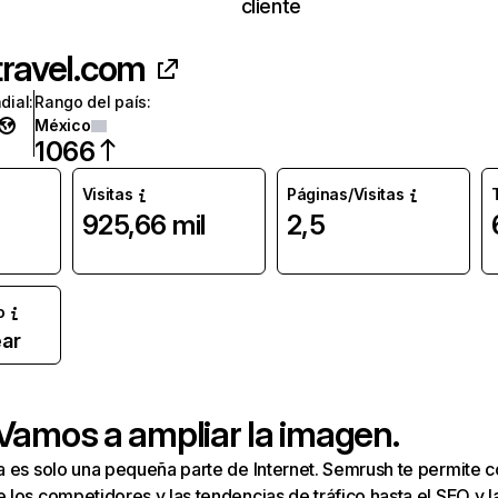
cliente
travel.com
dial
:
Rango del país
:
México
1066
Visitas
Páginas/Visitas
925,66 mil
2,5
o
ar
 Vamos a ampliar la imagen.
a es solo una pequeña parte de Internet. Semrush te permite 
los competidores y las tendencias de tráfico hasta el SEO y la v