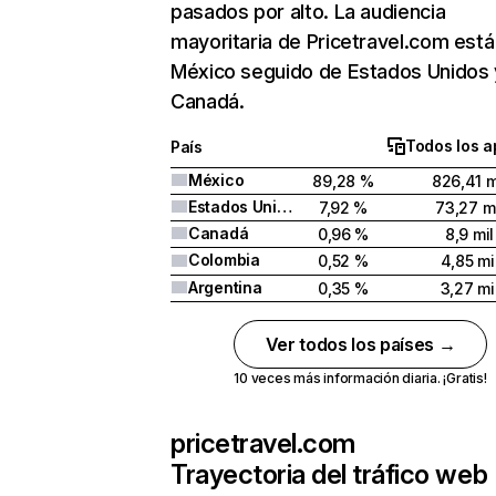
pasados por alto. La audiencia
mayoritaria de Pricetravel.com está
México seguido de Estados Unidos 
Canadá.
Todos los a
País
México
89,28 %
826,41 m
Estados Unidos
7,92 %
73,27 mi
Canadá
0,96 %
8,9 mil
Colombia
0,52 %
4,85 mi
Argentina
0,35 %
3,27 mi
Ver todos los países →
10 veces más información diaria. ¡Gratis!
pricetravel.com
Trayectoria del tráfico web