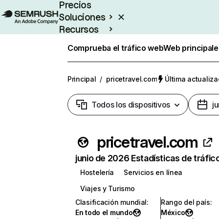
Precios
Soluciones
Recursos
Empresas
Comprueba el tráfico web
Web principale
Principal
/
pricetravel.com
Última actualiza
Todos los dispositivos
j
pricetravel.com
junio de 2026 Estadísticas de tráfic
Hostelería
Servicios en línea
Viajes y Turismo
Clasificación mundial
:
Rango del país
:
En todo el mundo
México