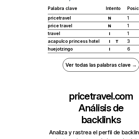
Palabra clave
Intento
Posic
pricetravel
1
N
price travel
1
N
travel
1
I
acapulco princess hotel
3
I
T
huejotzingo
6
I
Ver todas las palabras clave →
pricetravel.com
Análisis de
backlinks
Analiza y rastrea el perfil de backli