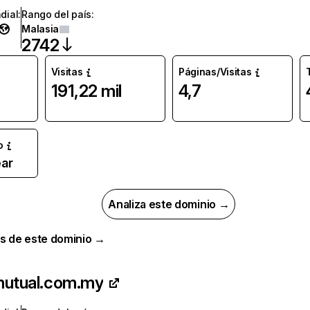
dial
:
Rango del país
:
Malasia
2742
Visitas
Páginas/Visitas
191,22 mil
4,7
o
ar
Analiza este dominio →
s de este dominio →
mutual.com.my