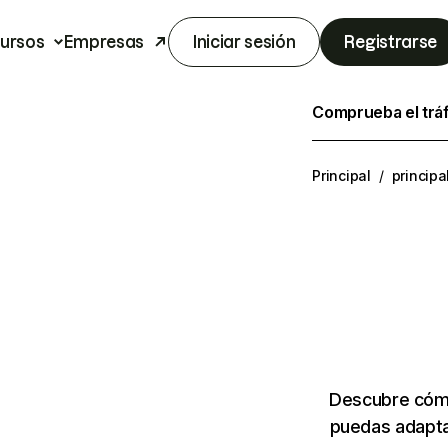
ursos
Empresas
Iniciar sesión
Registrarse
Comprueba el trá
Principal
/
princip
Descubre cómo
puedas adapta