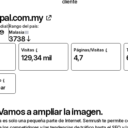
cliente
ipal.com.my
dial
:
Rango del país
:
Malasia
3738
Visitas
Páginas/Visitas
129,34 mil
4,7
o
ar
 Vamos a ampliar la imagen.
a es solo una pequeña parte de Internet. Semrush te permite 
los competidores y las tendencias de tráfico hasta el SEO y la v