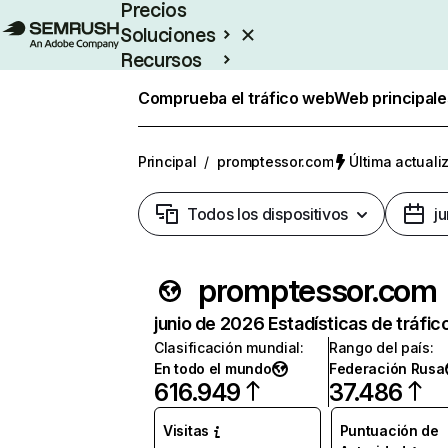
Precios
Soluciones
Recursos
Empresas
Comprueba el tráfico web
Web principale
Principal
/
promptessor.com
Última actuali
Todos los dispositivos
j
promptessor.com
junio de 2026 Estadísticas de tráfic
Clasificación mundial
:
Rango del país
:
En todo el mundo
Federación Rusa
616.949
37.486
Visitas
Puntuación de