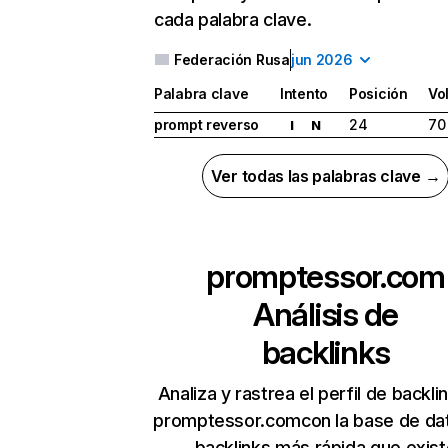
cada palabra clave.
Federación Rusa
jun 2026
Palabra clave
Intento
Posición
Vo
prompt reverso
24
70
I
N
Ver todas las palabras clave →
promptessor.com
Análisis de
backlinks
Analiza y rastrea el perfil de backli
promptessor.comcon la base de da
backlinks más rápida que exist