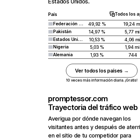
Estados Unidos.
Todos los a
País
Federación Rusa
49,92 %
19,24 m
Pakistán
14,97 %
5,77 mi
Estados Unidos
10,53 %
4,06 mi
Nigeria
5,03 %
1,94 mi
Alemania
1,93 %
744
Ver todos los países →
10 veces más información diaria. ¡Gratis!
promptessor.com
Trayectoria del tráfico web
Averigua por dónde navegan los
visitantes antes y después de aterr
en el sitio de tu competidor para