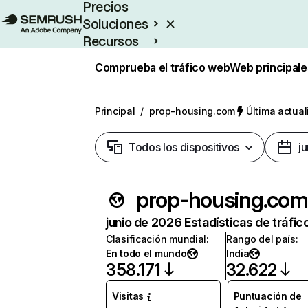
Precios
Soluciones
Recursos
Empresas
Comprueba el tráfico web
Web principale
Principal
/
prop-housing.com
Última actual
Todos los dispositivos
j
prop-housing.com
junio de 2026 Estadísticas de tráfic
Clasificación mundial
:
Rango del país
:
En todo el mundo
India
358.171
32.622
Visitas
Puntuación de