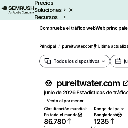
Precios
Soluciones
Recursos
Empresas
Comprueba el tráfico web
Web principale
Principal
/
pureitwater.com
Última actualiz
Todos los dispositivos
j
pureitwater.com
junio de 2026 Estadísticas de tráfic
Venta al por menor
Clasificación mundial
:
Rango del país
:
En todo el mundo
Bangladesh
86.780
1235