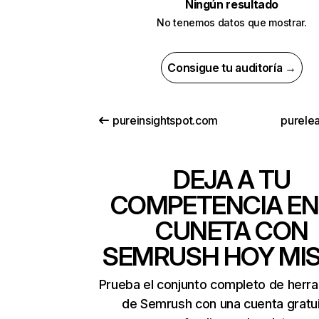
Ningún resultado
No tenemos datos que mostrar.
Consigue tu auditoría →
pureinsightspot.com
purelea
DEJA A TU
COMPETENCIA EN
CUNETA CON
SEMRUSH HOY MI
Prueba el conjunto completo de herr
de Semrush con una cuenta gratui