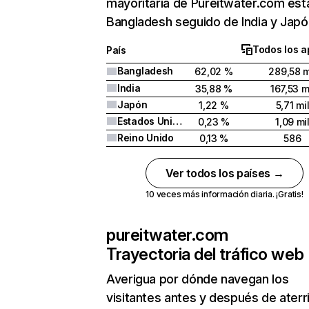
mayoritaria de Pureitwater.com est
Bangladesh seguido de India y Japó
Todos los a
País
Bangladesh
62,02 %
289,58 m
India
35,88 %
167,53 m
Japón
1,22 %
5,71 mi
Estados Unidos
0,23 %
1,09 mi
Reino Unido
0,13 %
586
Ver todos los países →
10 veces más información diaria. ¡Gratis!
pureitwater.com
Trayectoria del tráfico web
Averigua por dónde navegan los
visitantes antes y después de aterr