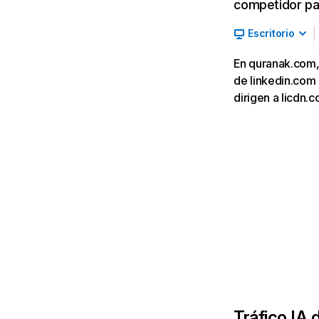
competidor par
Escritorio
En quranak.com, 
de linkedin.com 
dirigen a licdn.
Tráfico IA 