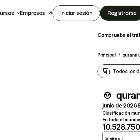
ursos
Empresas
Iniciar sesión
Registrarse
Comprueba el trá
Principal
/
quranak
Todos los d
qura
junio de 2026 
Clasificación mun
En todo el mundo
10.528.75
Visitas