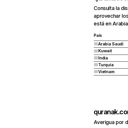
Consulta la di
aprovechar lo
está en Arabia
País
Arabia Saudí
Kuwait
India
Turquía
Vietnam
quranak.c
Averigua por d