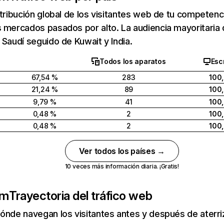
stribución global de los visitantes web de tu competen
s mercados pasados por alto. La audiencia mayoritari
 Saudí seguido de Kuwait y India.
Todos los aparatos
Escr
67,54 %
283
100
21,24 %
89
100
9,79 %
41
100
0,48 %
2
100
0,48 %
2
100
Ver todos los países →
10 veces más información diaria. ¡Gratis!
om
Trayectoria del tráfico web
ónde navegan los visitantes antes y después de aterriza