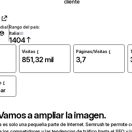
cliente
dial
:
Rango del país
:
Italia
1404
Visitas
Páginas/Visitas
851,32 mil
3,7
o
ar
 Vamos a ampliar la imagen.
a es solo una pequeña parte de Internet. Semrush te permite 
los competidores y las tendencias de tráfico hasta el SEO y la v