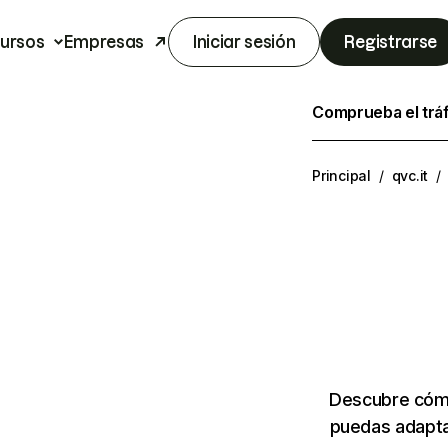
ursos
Empresas
Iniciar sesión
Registrarse
Comprueba el trá
Principal
/
qvc.it
/
Descubre cómo
puedas adapta