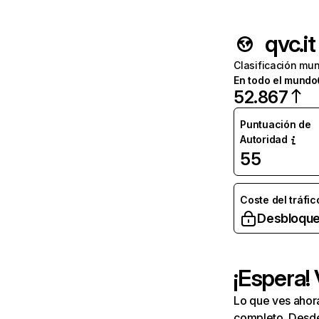
qvc.it
Clasificación mun
En todo el mundo
52.867
Puntuación de
Autoridad
55
Coste del tráfic
Desbloque
¡Espera!
Lo que ves ahor
completo. Desde 