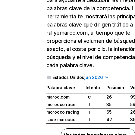
para ayudarte a descubrir las mejor
palabras clave de la competencia. L
herramienta te mostrará las princip
palabras clave que dirigen tráfico a
rallyemaroc.com, al tiempo que te
proporciona el volumen de búsque
exacto, el coste por clic, la intenció
búsqueda y el nivel de competencia
cada palabra clave.
Estados Unidos
jun 2026
Palabra clave
Intento
Posición
V
maroc.com
26
9
C
morocco race
35
5
I
morocco racing
65
2
I
race morocco
42
3
I