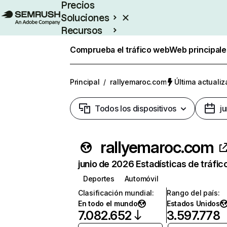
Precios
Soluciones
Recursos
Empresas
Comprueba el tráfico web
Web principale
Principal
/
rallyemaroc.com
Última actualiz
Todos los dispositivos
j
rallyemaroc.com
junio de 2026 Estadísticas de tráfic
Deportes
Automóvil
Clasificación mundial
:
Rango del país
:
En todo el mundo
Estados Unidos
7.082.652
3.597.778