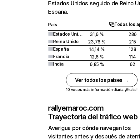
Estados Unidos seguido de Reino U
España.
Todos los a
País
Estados Unidos
31,6 %
286
Reino Unido
23,76 %
215
España
14,14 %
128
Francia
12,6 %
114
India
6,85 %
62
Ver todos los países →
10 veces más información diaria. ¡Gratis!
rallyemaroc.com
Trayectoria del tráfico web
Averigua por dónde navegan los
visitantes antes y después de aterr