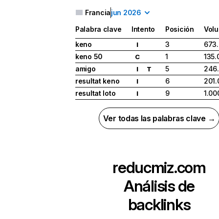
Francia
jun 2026
Palabra clave
Intento
Posición
Vol
keno
3
673
I
keno 50
1
135.
C
amigo
5
246
I
T
resultat keno
6
201.
I
resultat loto
9
1.00
I
Ver todas las palabras clave →
reducmiz.com
Análisis de
backlinks