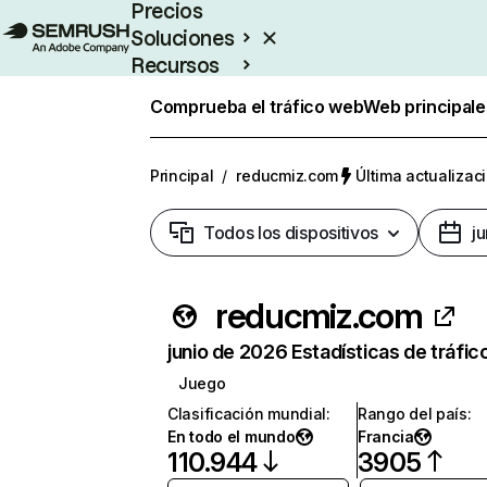
Precios
Soluciones
Recursos
Empresas
Comprueba el tráfico web
Web principale
Principal
/
reducmiz.com
Última actualizaci
Todos los dispositivos
j
reducmiz.com
junio de 2026 Estadísticas de tráfic
Juego
Clasificación mundial
:
Rango del país
:
En todo el mundo
Francia
110.944
3905