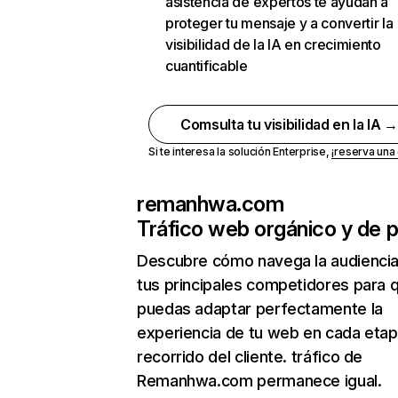
asistencia de expertos te ayudan a
proteger tu mensaje y a convertir la
visibilidad de la IA en crecimiento
cuantificable
Comsulta tu visibilidad en la IA 
Si te interesa la solución Enterprise,
¡reserva un
remanhwa.com
Tráfico web orgánico y de 
Descubre cómo navega la audienci
tus principales competidores para 
puedas adaptar perfectamente la
experiencia de tu web en cada etap
recorrido del cliente. tráfico de
Remanhwa.com permanece igual.