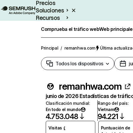
Precios
Soluciones
Recursos
Empresas
Comprueba el tráfico web
Web principale
Principal
/
remanhwa.com
Última actualiza
Todos los dispositivos
j
remanhwa.com
junio de 2026 Estadísticas de tráfic
Clasificación mundial
:
Rango del país
:
En todo el mundo
Vietnam
4.753.048
94.221
Visitas
Puntuación de