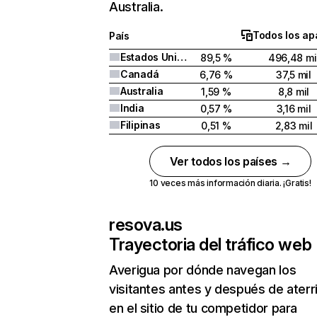
Australia.
Todos los ap
País
Estados Unidos
89,5 %
496,48 mi
Canadá
6,76 %
37,5 mil
Australia
1,59 %
8,8 mil
India
0,57 %
3,16 mil
Filipinas
0,51 %
2,83 mil
Ver todos los países →
10 veces más información diaria. ¡Gratis!
resova.us
Trayectoria del tráfico web
Averigua por dónde navegan los
visitantes antes y después de aterr
en el sitio de tu competidor para