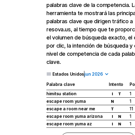
palabras clave de la competencia. L
herramienta te mostrará las princip
palabras clave que dirigen tráfico a
resova.us, al tiempo que te proporc
el volumen de búsqueda exacto, el 
por clic, la intención de búsqueda y 
nivel de competencia de cada palab
clave.
Estados Unidos
jun 2026
Palabra clave
Intento
Po
himitsu station
1
I
T
escape room yuma
1
N
escape a room near me
11
T
escape room yuma arizona
1
I
N
escape room yuma az
1
I
N