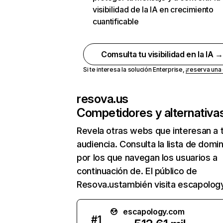
visibilidad de la IA en crecimiento
cuantificable
Comsulta tu visibilidad en la IA 
Si te interesa la solución Enterprise,
¡reserva un
resova.us
Competidores y alternativa
Revela otras webs que interesan a 
audiencia. Consulta la lista de domi
por los que navegan los usuarios a
continuación de. El público de
Resova.ustambién visita escapolog
escapology.com
#
1