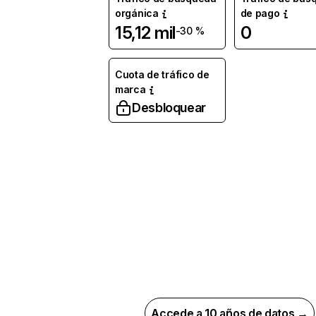
orgánica
de pago
15,12 mil
0
-30 %
Cuota de tráfico de
marca
Desbloquear
Accede a 10 años de datos →