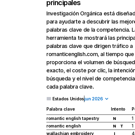
principales
Investigación Orgánica
está diseña
para ayudarte a descubrir las mejor
palabras clave de la competencia. L
herramienta te mostrará las princip
palabras clave que dirigen tráfico a
romanticenglish.com, al tiempo que
proporciona el volumen de búsque
exacto, el coste por clic, la intenció
búsqueda y el nivel de competencia
cada palabra clave.
Estados Unidos
jun 2026
Palabra clave
Intento
P
romantic english tapestry
1
N
romantic english
1
N
T
wallachian embroidery
4
I