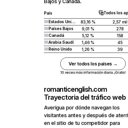
Bajos y Canadá.
Todos los a
País
Estados Unidos
83,16 %
2,57 mil
Países Bajos
9,01 %
278
Canadá
5,12 %
158
Arabia Saudí
1,46 %
45
Reino Unido
1,26 %
39
Ver todos los países →
10 veces más información diaria. ¡Gratis!
romanticenglish.com
Trayectoria del tráfico web
Averigua por dónde navegan los
visitantes antes y después de aterr
en el sitio de tu competidor para