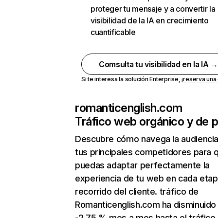
proteger tu mensaje y a convertir la
visibilidad de la IA en crecimiento
cuantificable
Comsulta tu visibilidad en la IA 
Si te interesa la solución Enterprise,
¡reserva un
romanticenglish.com
Tráfico web orgánico y de 
Descubre cómo navega la audienci
tus principales competidores para 
puedas adaptar perfectamente la
experiencia de tu web en cada etap
recorrido del cliente. tráfico de
Romanticenglish.com ha disminuido
-2,75 % mes a mes hasta el tráfico