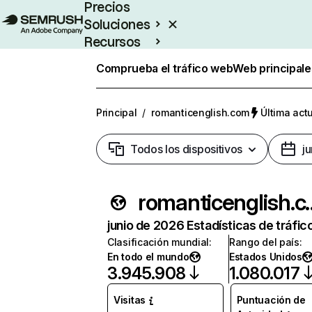
Precios
Soluciones
Recursos
Empresas
Comprueba el tráfico web
Web principale
Principal
/
romanticenglish.com
Última actu
Todos los dispositivos
j
romantic
junio de 2026 Estadísticas de tráfic
Clasificación mundial
:
Rango del país
:
En todo el mundo
Estados Unidos
3.945.908
1.080.017
Visitas
Puntuación de