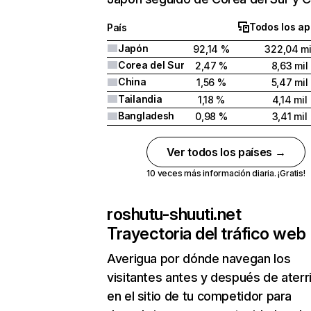
Todos los ap
País
Japón
92,14 %
322,04 mi
Corea del Sur
2,47 %
8,63 mil
China
1,56 %
5,47 mil
Tailandia
1,18 %
4,14 mil
Bangladesh
0,98 %
3,41 mil
Ver todos los países →
10 veces más información diaria. ¡Gratis!
roshutu-shuuti.net
Trayectoria del tráfico web
Averigua por dónde navegan los
visitantes antes y después de aterr
en el sitio de tu competidor para