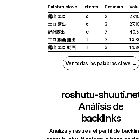
Palabra clave
Intento
Posición
Vol
露出 エロ
2
27.1
C
エロ 露出
3
27.1
C
野外露出
7
40.
C
エロ 動画 露出
3
14.8
I
露出 エロ 動画
3
14.8
I
Ver todas las palabras clave →
roshutu-shuuti.ne
Análisis de
backlinks
Analiza y rastrea el perfil de backli