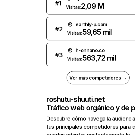
#
1
2,09 M
Visitas:
earthly-p.com
#
2
59,65 mil
Visitas:
h-onnano.co
#
3
563,72 mil
Visitas:
Ver más competidores →
roshutu-shuuti.net
Tráfico web orgánico y de 
Descubre cómo navega la audienci
tus principales competidores para 
puedas adaptar perfectamente la