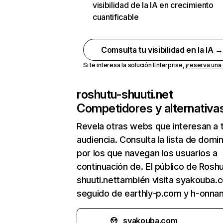
visibilidad de la IA en crecimiento
cuantificable
Comsulta tu visibilidad en la IA 
Si te interesa la solución Enterprise,
¡reserva un
roshutu-shuuti.net
Competidores y alternativa
Revela otras webs que interesan a 
audiencia. Consulta la lista de domi
por los que navegan los usuarios a
continuación de. El público de Rosh
shuuti.nettambién visita syakouba.
seguido de earthly-p.com y h-onnan
syakouba.com