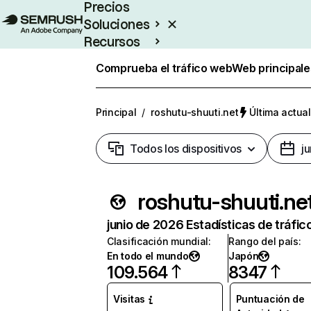
Precios
Soluciones
Recursos
Empresas
Comprueba el tráfico web
Web principale
Principal
/
roshutu-shuuti.net
Última actual
Todos los dispositivos
j
roshutu-shuuti.ne
junio de 2026 Estadísticas de tráfic
Clasificación mundial
:
Rango del país
:
En todo el mundo
Japón
109.564
8347
Visitas
Puntuación de