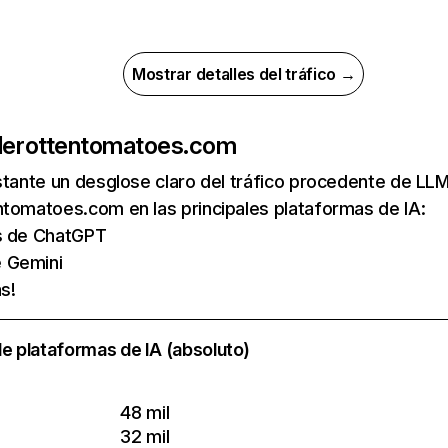
Mostrar detalles del tráfico →
de
rottentomatoes.com
nstante un desglose claro del tráfico procedente de 
tomatoes.com en las principales plataformas de IA:
as de ChatGPT
e Gemini
s!
e plataformas de IA (absoluto)
48 mil
32 mil