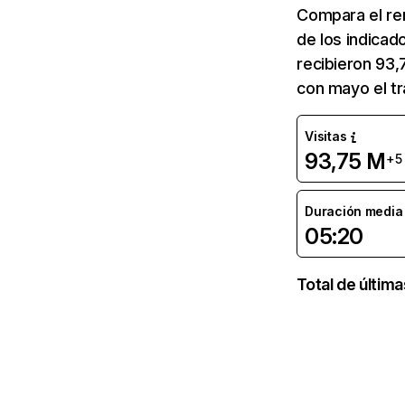
Compara el re
de los indicad
recibieron 93,
con mayo el t
Visitas
93,75 M
+5
Duración media d
05:20
Total de últim