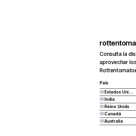
rottentom
Consulta la di
aprovechar los
Rottentomatoe
País
Estados Unidos
India
Reino Unido
Canadá
Australia