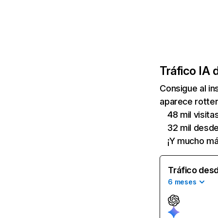
Tráfico IA 
Consigue al i
aparece rotten
48 mil visit
32 mil desd
¡Y mucho má
Tráfico desd
6 meses