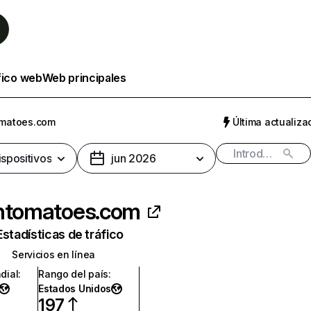
fico web
Web principales
omatoes.com
Última actualizac
ispositivos
jun 2026
entomatoes.com
Estadísticas de tráfico
Servicios en línea
dial
:
Rango del país
:
Estados Unidos
197