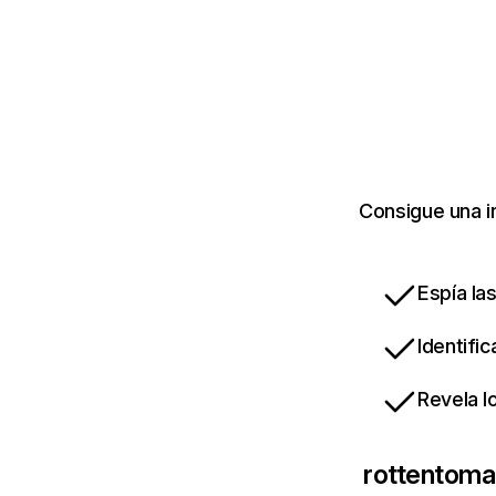
Consigue una i
Espía la
Identifi
Revela l
rottentom