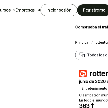
ursos
Empresas
Iniciar sesión
Registrarse
Comprueba el trá
Principal
/
rottent
Todos los d
rott
junio de 2026 
Entretenimiento
Clasificación mun
En todo el mundo
363