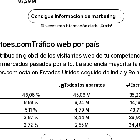
83,29 M
Consigue información de marketing →
10 veces más información diaria. ¡Gratis!
atoes.com
Tráfico web por país
stribución global de los visitantes web de tu competen
 mercados pasados por alto. La audiencia mayoritaria
s.com está en Estados Unidos seguido de India y Rein
Todos los aparatos
Escr
48,06 %
45,06 M
35,2
6,66 %
6,24 M
14,1
5,11 %
4,79 M
43,7
3,67 %
3,44 M
39,9
2,72 %
2,55 M
34,4