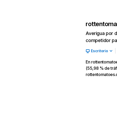
rottentom
Averigua por d
competidor par
Escritorio
En rottentomato
(55,98 % de tráf
rottentomatoes.