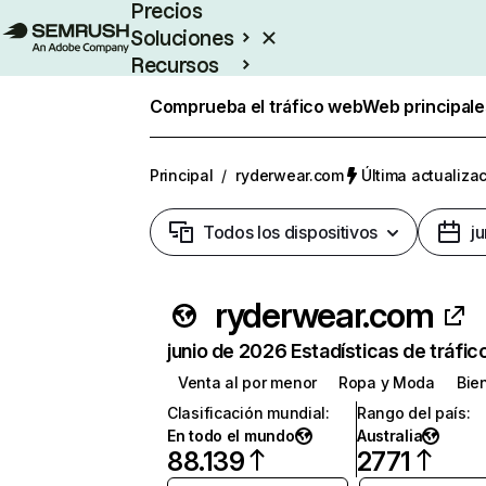
Precios
Soluciones
Recursos
Empresas
Comprueba el tráfico web
Web principale
Principal
/
ryderwear.com
Última actualizac
Todos los dispositivos
j
ryderwear.com
junio de 2026 Estadísticas de tráfic
Venta al por menor
Ropa y Moda
Bie
Clasificación mundial
:
Rango del país
:
En todo el mundo
Australia
88.139
2771