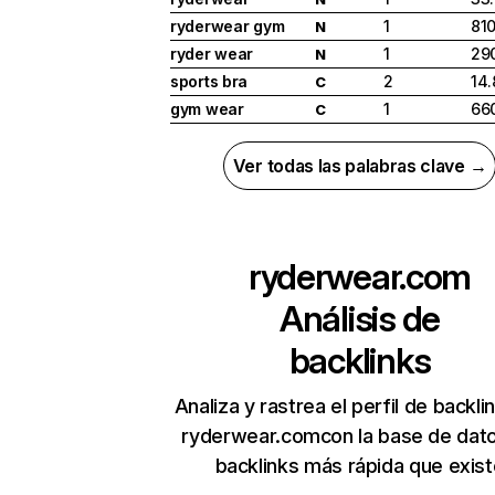
ryderwear gym
1
81
N
ryder wear
1
29
N
sports bra
2
14
C
gym wear
1
66
C
Ver todas las palabras clave →
ryderwear.com
Análisis de
backlinks
Analiza y rastrea el perfil de backli
ryderwear.comcon la base de dat
backlinks más rápida que exist