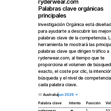
ryderwear.com
Palabras clave orgánicas
principales
Investigación Orgánica
está diseña
para ayudarte a descubrir las mejor
palabras clave de la competencia. L
herramienta te mostrará las princip
palabras clave que dirigen tráfico a
ryderwear.com, al tiempo que te
proporciona el volumen de búsque
exacto, el coste por clic, la intenció
búsqueda y el nivel de competencia
cada palabra clave.
Australia
jun 2026
Palabra clave
Intento
Posición
Vo
ryderwear
1
33.
N