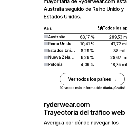
mayoritaria de Ryderwear.com está
Australia seguido de Reino Unido y
Estados Unidos.
Todos los a
País
Australia
63,17 %
289,53 mi
Reino Unido
10,41 %
47,72 mi
Estados Unidos
8,29 %
38 mil
Nueva Zelanda
6,26 %
28,67 mi
Polonia
4,09 %
18,75 mi
Ver todos los países →
10 veces más información diaria. ¡Gratis!
ryderwear.com
Trayectoria del tráfico web
Averigua por dónde navegan los